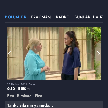
BÖLÜMLER
FRAGMAN
KADRO
BUNLARI DA İZLE
18 Haziran 2021, Cuma
1
630. Bölüm
6
Beni Bırakma - Final
B
Tarık, Sıla'nın yanında...