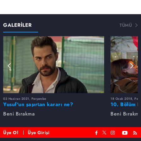
GALERİLER
TÜMÜ
03 Haziran 2021, Perşembe
18 Ocak 2018, Per
Yusuf'un şaşırtan kararı ne?
10. Bölüm F
Beni Bırakma
Beni Bırakm
Üye Ol
Üye Girişi