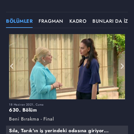
BÖLÜMLER
FRAGMAN
KADRO
BUNLARI DA İZLE
18 Haziran 2021, Cuma
1
630. Bölüm
6
Beni Bırakma - Final
B
Sıla, Tarık'ın iş yerindeki odasına giriyor...