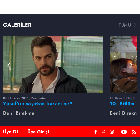
GALERİLER
TÜMÜ
03 Haziran 2021, Perşembe
18 Ocak 2018, Per
Yusuf'un şaşırtan kararı ne?
10. Bölüm F
Beni Bırakma
Beni Bırakm
Üye Ol
Üye Girişi