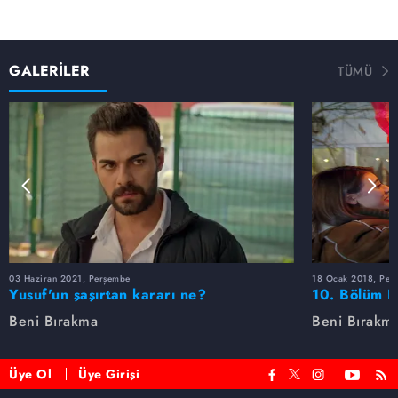
GALERİLER
TÜMÜ
03 Haziran 2021, Perşembe
18 Ocak 2018, Per
Yusuf'un şaşırtan kararı ne?
10. Bölüm F
Beni Bırakma
Beni Bırakm
Üye Ol
Üye Girişi