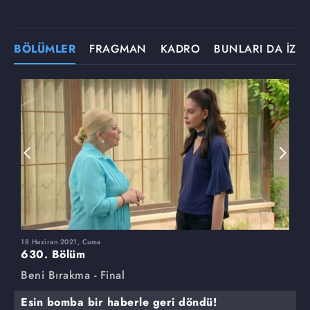
BÖLÜMLER
FRAGMAN
KADRO
BUNLARI DA İZLE
18 Haziran 2021, Cuma
1
630. Bölüm
6
Beni Bırakma - Final
B
Esin bomba bir haberle geri döndü!