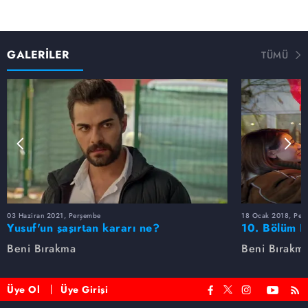
GALERİLER
TÜMÜ
03 Haziran 2021, Perşembe
18 Ocak 2018, Per
Yusuf'un şaşırtan kararı ne?
10. Bölüm F
Beni Bırakma
Beni Bırakm
Üye Ol
Üye Girişi