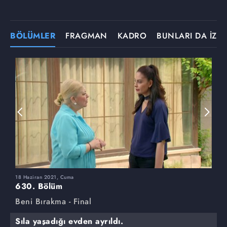
BÖLÜMLER
FRAGMAN
KADRO
BUNLARI DA İZLE
18 Haziran 2021, Cuma
1
630. Bölüm
6
Beni Bırakma - Final
B
Sıla yaşadığı evden ayrıldı.