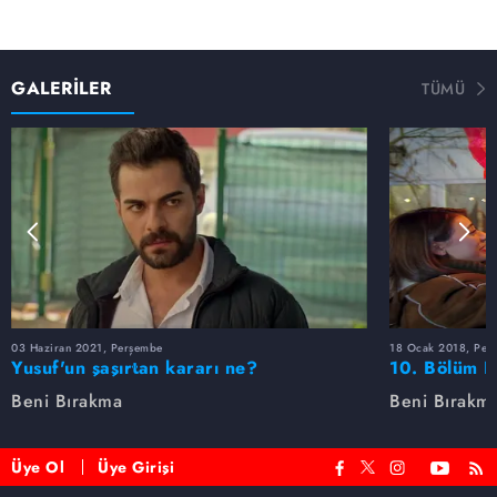
GALERİLER
TÜMÜ
03 Haziran 2021, Perşembe
18 Ocak 2018, Per
Yusuf'un şaşırtan kararı ne?
10. Bölüm F
Beni Bırakma
Beni Bırakm
Üye Ol
Üye Girişi