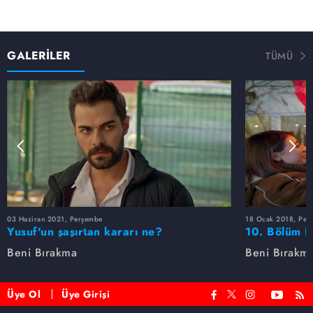
GALERİLER
TÜMÜ
03 Haziran 2021, Perşembe
18 Ocak 2018, Per
Yusuf'un şaşırtan kararı ne?
10. Bölüm F
Beni Bırakma
Beni Bırakm
Üye Ol
Üye Girişi