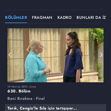
BÖLÜMLER
FRAGMAN
KADRO
BUNLARI DA İZLE
18 Haziran 2021, Cuma
1
630. Bölüm
6
Beni Bırakma - Final
B
Tarık, Cengiz'le Sıla için tartışıyor...