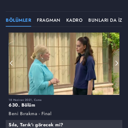
BÖLÜMLER
FRAGMAN
KADRO
BUNLARI DA İZLE
18 Haziran 2021, Cuma
1
630. Bölüm
6
Beni Bırakma - Final
B
Sıla, Tarık'ı görecek mi?