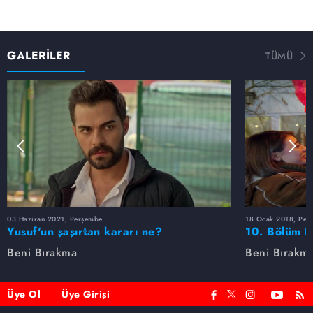
GALERİLER
TÜMÜ
03 Haziran 2021, Perşembe
18 Ocak 2018, Per
Yusuf'un şaşırtan kararı ne?
10. Bölüm F
Beni Bırakma
Beni Bırakm
Üye Ol
Üye Girişi