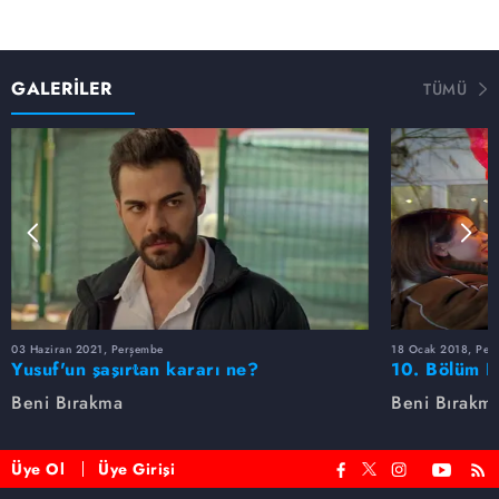
GALERİLER
TÜMÜ
03 Haziran 2021, Perşembe
18 Ocak 2018, Per
Yusuf'un şaşırtan kararı ne?
10. Bölüm F
Beni Bırakma
Beni Bırakm
Üye Ol
Üye Girişi