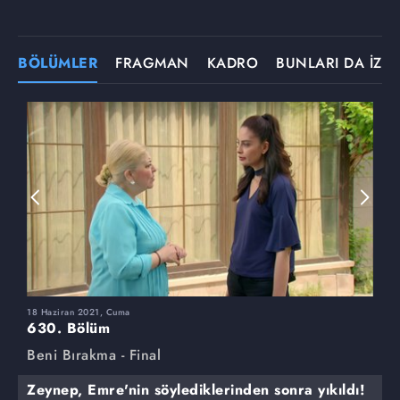
BÖLÜMLER
FRAGMAN
KADRO
BUNLARI DA İZLE
18 Haziran 2021, Cuma
1
630. Bölüm
6
Beni Bırakma - Final
B
Zeynep, Emre'nin söylediklerinden sonra yıkıldı!