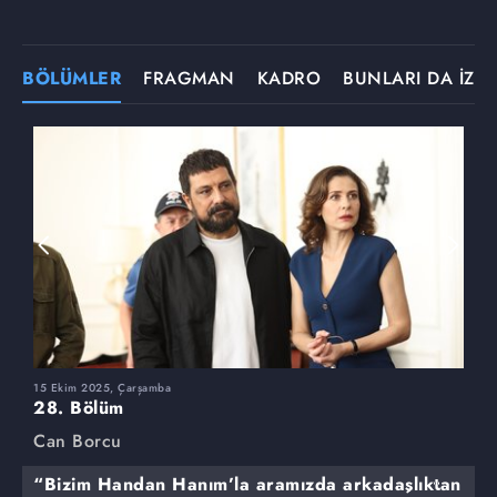
BÖLÜMLER
FRAGMAN
KADRO
BUNLARI DA İZLE
15 Ekim 2025, Çarşamba
8
28. Bölüm
2
Can Borcu
C
“Bizim Handan Hanım’la aramızda arkadaşlıktan