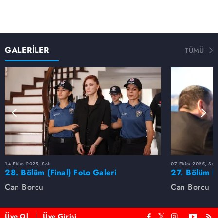
GALERİLER
TÜMÜ
14 Ekim 2025, Salı
07 Ekim 2025, Salı
28. Bölüm (Final) Foto Galeri
27. Bölüm F
Can Borcu
Can Borcu
Üye Ol
Üye Girişi