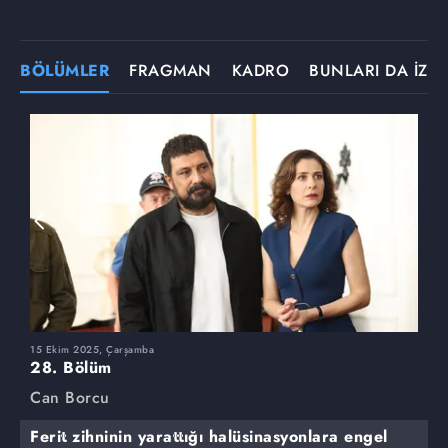
BÖLÜMLER
FRAGMAN
KADRO
BUNLARI DA İZLE
15 Ekim 2025, Çarşamba
8
28. Bölüm
2
Can Borcu
C
Ferit zihninin yarattığı halüsinasyonlara engel