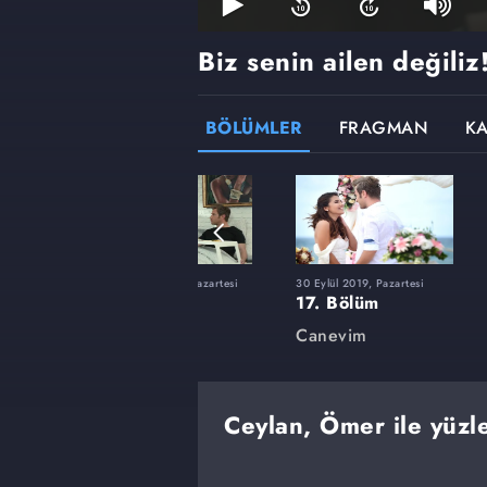
Biz senin ailen değiliz
BÖLÜMLER
FRAGMAN
K
zartesi
17 Haziran 2019, Pazartesi
30 Eylül 2019, Pazartesi
3. Bölüm
17. Bölüm
Canevim
Canevim
Ceylan, Ömer ile yüzle