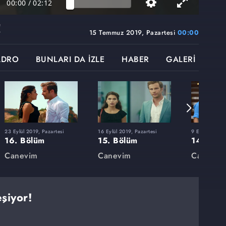
00:00
/
02:12
!
15 Temmuz 2019, Pazartesi
00:00
ADRO
BUNLARI DA İZLE
HABER
GALERİ
23 Eylül 2019, Pazartesi
16 Eylül 2019, Pazartesi
9 Eylül 2019, 
16. Bölüm
15. Bölüm
14. Böl
Canevim
Canevim
Canevim
şiyor!