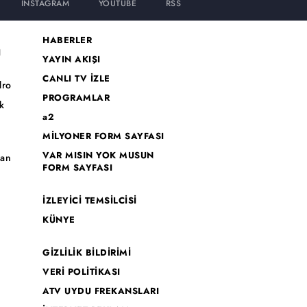
INSTAGRAM
YOUTUBE
RSS
HABERLER
I
YAYIN AKIŞI
CANLI TV İZLE
dro
PROGRAMLAR
k
a2
MİLYONER FORM SAYFASI
o
VAR MISIN YOK MUSUN
han
FORM SAYFASI
İZLEYİCİ TEMSİLCİSİ
KÜNYE
GİZLİLİK BİLDİRİMİ
VERİ POLİTİKASI
ATV UYDU FREKANSLARI