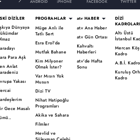
ANDROID
iPHONE
FACEBOOK
TWITTER
SKİ DİZİLER
PROGRAMLAR
atv HABER
DİZİ
KADROLAR
şkıya Dünyaya
Müge Anlı ile
atv Ana Haber
Altı Üstü
ükümdar
Tatlı Sert
atv Gün Ortası
İstanbul Ka
lmaz
Esra Erol'da
Kahvaltı
Mercan Köş
aradayı
Mutfak Bahane
Haberleri
Kadro
ara Para Aşk
Kim Milyoner
atv'de Hafta
A.B.İ. Kadr
en Anlat
Olmak İster?
Sonu
Kuruluş Or
aradeniz
Var Mısın Yok
Kadro
vrupa Yakası
Musun
ercai
Dizi TV
ardeşlerim
Nihat Hatipoğlu
Programları
ir Gece Masalı
Akika ve Sahara
ümü..
Filmler
Mevlid ve
Süleyman Çelebi