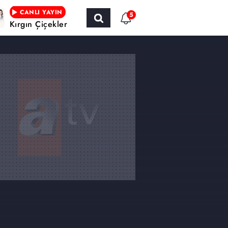
CANLI YAYIN
5
Kırgın Çiçekler