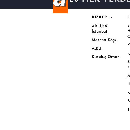
DİZİLER
E
E
Altı Üstü
H
İstanbul
O
Mercan Köşk
K
A.B.İ.
K
Kuruluş Orhan
S
K
A
H
K
B
T