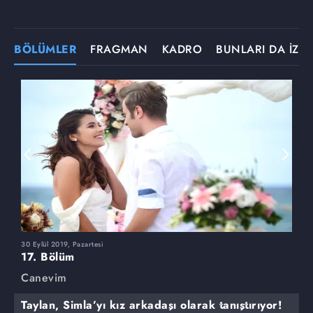
BÖLÜMLER
FRAGMAN
KADRO
BUNLARI DA İZLE
30 Eylül 2019, Pazartesi
23
17. Bölüm
1
Canevim
C
Taylan, Simla’yı kız arkadaşı olarak tanıştırıyor!