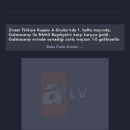
Ziraat Türkiye Kupası A Grubu'nda 1. hafta maçında,
Galatasaray ile RAMS Başakşehir karşı karşıya geldi.
Galatasaray evinde oynadığı zorlu maçtan 1-0 galibiyetle
ayrıldı. Ahmed Kutucu, maçın 22. dakikasında takımını 1-
Daha Fazla Göster ...
0 öne geçirirken 23. dakikada attığı gol, faul
gerekçesiyle geçerli sayılmadı.
İlk yarı 1-0 sona erdi. İkinci yarıda konuk ekibin çabaları
yeterli olmayınca ev sahibi ekip maçı galip tamamladı.