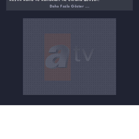
Daha Fazla Göster ...
atv ekranının sevilen, çok izlenilen dizi ve programları ile
ilgili pek çok detay ve özel ana ulaşabileceğiniz Dizi TV
her hafta olduğu gibi bu haftada çok özel dosyaları
inceliyor.
Bu hafta Dizi TV'de!
İntikam ve aşkı birleştiren hikayesiyle izleyiciyi derinden
etkileyen Hercai'nin iki başarılı oyuncusu Ebru Şahin ve
Akın Akınözü ile oyunculukları ve yaşadıkları deneyimler
üzerine keyifli bir sohbet… Dizinin ilgi çekecek kamera
arkası görüntüleri…
Çarşamba akşamlarının vazgeçilmez dizisi Sen Anlat
Karadeniz başarılarına bir yenisini daha ekledi.
Türkiye'de çok sevilen dizinin ünü sınırlarımızı aştı ve
Meksika'ya kadar uzandı. Kadroya dahil olan yeni
oyuncularla dizi çok daha ilgi çekici hale geldi. Gülper
Özdemir ve Rüçhan Çalışkur'un ardından Uğur Çavuoğlu,
Ayten Soykök, Asya kasap da çok izlenen dizinin ekibine
katıldı.
Zengin ve Yoksul seti geçtiğimiz günlerde sevgi dolu
anlara sahne oldu. Özel bir sivil toplum örgütü tarafından
düzenlenen etkinlik kapsamında oyuncular 23 Nisan'ı