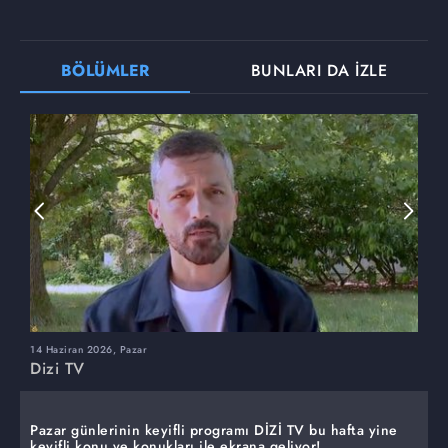
BÖLÜMLER
BUNLARI DA İZLE
14 Haziran 2026, Pazar
7
Dizi TV
D
Pazar günlerinin keyifli programı DİZİ TV bu hafta yine
keyifli konu ve konukları ile ekrana geliyor!