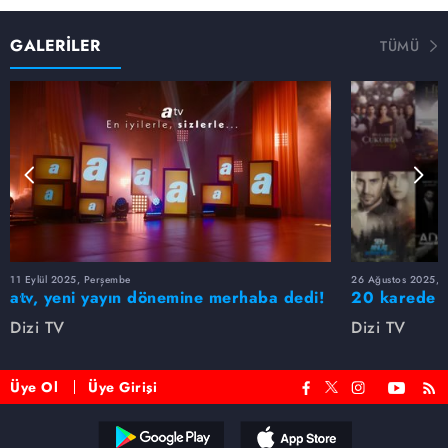
engelli ve özel çocuklarla kutladılar.
Bir Zamanlar Çukurova'nın karizmatik karakteri Demir
GALERİLER
TÜMÜ
Yaman'a hayat veren Murat Ünalmış, geçtiğimiz günlerde
dizinin çekimlerinin devam ettiği Adana'da kadın
cezaevini ziyaret etti.
Bir Zamanlar Çukurova ile yıldızı parlayan Uğur Güneş,
Türkiye'nin en popüler oyuncularından biri haline geldi.
Yakışıklı oyuncu, kazandığı haklı şöhretle bu hafta izleyici
soruları köşesinin konuğu oldu.
11 Eylül 2025, Perşembe
26 Ağustos 2025, S
atv, yeni yayın dönemine merhaba dedi!
20 karede at
Dizi TV
Dizi TV
Üye Ol
Üye Girişi
Reddet