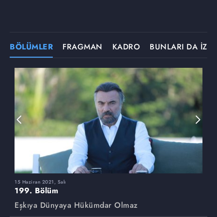
BÖLÜMLER
FRAGMAN
KADRO
BUNLARI DA İZLE
15 Haziran 2021, Salı
8
199. Bölüm
1
Eşkıya Dünyaya Hükümdar Olmaz
E