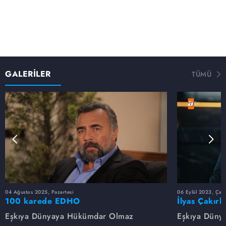
Hızır Çakırbeyli, adım adım haine yaklaşır. Çakırbeyli
ailesi ve dostları ise en büyük darbeyi her sırlarını bilen
ve her zaman yanlarında olan Avukat Ebru'dan
alacaklardır.
Ceylan Çakırbeyli, çantasındakini sırdaşı Ebru'ya mı
yoksa eşini elinden alan Bahar'a mı doğrultacağına henüz
karar vermemiştir.
GALERİLER
TÜMÜ
04 Ağustos 2025, Pazartesi
06 Eylül 2023, Çar
100 karede EDHO
İlyas Çakırb
Eşkıya Dünyaya Hükümdar Olmaz
Eşkıya Düny