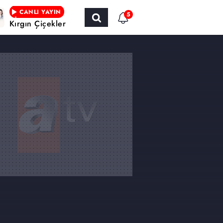
CANLI YAYIN
5
Kırgın Çiçekler