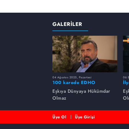
GALERİLER
04 Ağustos 2025, Pazartesi
06 
100 karede EDHO
İl
de
Eşkıya Dünyaya Hükümdar
Eş
Olmaz
Ol
Üye Ol
Üye Girişi