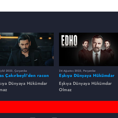
Eylül 2023, Çarşamba
24 Ağustos 2023, Perşembe
yas Çakırbeyli'den racon
Eşkıya Dünyaya Hükümdar
rsleri!
Olmaz dizsinin en çok
kıya Dünyaya Hükümdar
Eşkıya Dünyaya Hükümdar
izlenen sahneleri
maz
Olmaz