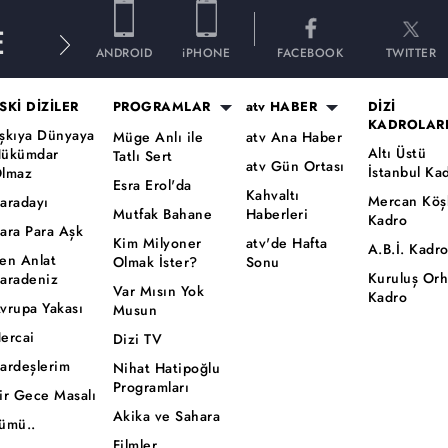
E
ANDROID
iPHONE
FACEBOOK
TWITTER
SKİ DİZİLER
PROGRAMLAR
atv HABER
DİZİ
KADROLAR
şkıya Dünyaya
Müge Anlı ile
atv Ana Haber
Altı Üstü
ükümdar
Tatlı Sert
atv Gün Ortası
İstanbul Ka
lmaz
Esra Erol'da
Kahvaltı
Mercan Köş
aradayı
Mutfak Bahane
Haberleri
Kadro
ara Para Aşk
Kim Milyoner
atv'de Hafta
A.B.İ. Kadr
en Anlat
Olmak İster?
Sonu
Kuruluş Or
aradeniz
Var Mısın Yok
Kadro
vrupa Yakası
Musun
ercai
Dizi TV
ardeşlerim
Nihat Hatipoğlu
Programları
ir Gece Masalı
Akika ve Sahara
ümü..
Filmler