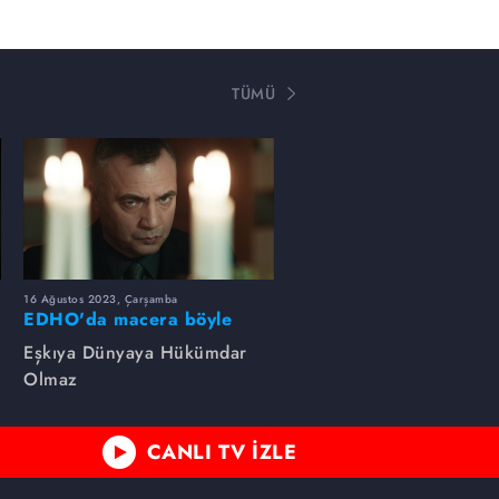
TÜMÜ
16 Ağustos 2023, Çarşamba
EDHO'da macera böyle
başlamıştı...
Eşkıya Dünyaya Hükümdar
Olmaz
CANLI TV İZLE