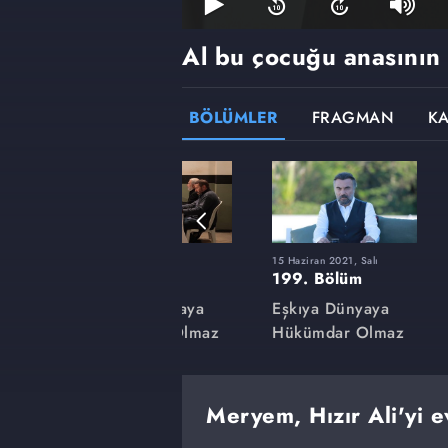
Al bu çocuğu anasının 
BÖLÜMLER
FRAGMAN
K
9 Mart 2021, Salı
15 Haziran 2021, Salı
185. Bölüm
199. Bölüm
aya
Eşkıya Dünyaya
Eşkıya Dünyaya
lmaz
Hükümdar Olmaz
Hükümdar Olmaz
Meryem, Hızır Ali'yi e