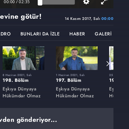
00:00
/
02:35
evine götür!
14 Kasım 2017, Salı
00:00
ADRO
BUNLARI DA İZLE
HABER
GALERİ
8 Haziran 2021, Salı
1 Haziran 2021, Salı
25 Mayıs 2021
198. Bölüm
197. Bölüm
196. Bö
Eşkıya Dünyaya
Eşkıya Dünyaya
Eşkıya D
Hükümdar Olmaz
Hükümdar Olmaz
Hükümda
vden gönderiyor...