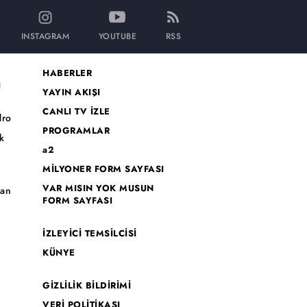
INSTAGRAM
YOUTUBE
RSS
HABERLER
I
YAYIN AKIŞI
CANLI TV İZLE
dro
PROGRAMLAR
k
a2
MİLYONER FORM SAYFASI
o
VAR MISIN YOK MUSUN
han
FORM SAYFASI
İZLEYİCİ TEMSİLCİSİ
KÜNYE
GİZLİLİK BİLDİRİMİ
VERİ POLİTİKASI