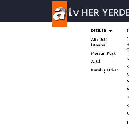
HER YERD
DİZİLER
E
E
Altı Üstü
H
İstanbul
O
Mercan Köşk
K
A.B.İ.
K
Kuruluş Orhan
S
K
A
H
K
B
T