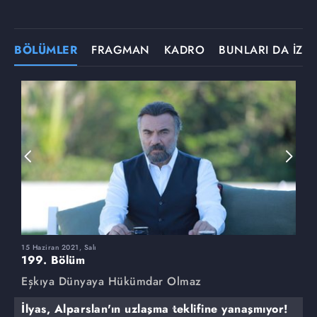
BÖLÜMLER
FRAGMAN
KADRO
BUNLARI DA İZLE
15 Haziran 2021, Salı
8
199. Bölüm
1
Eşkıya Dünyaya Hükümdar Olmaz
E
İlyas, Alparslan'ın uzlaşma teklifine yanaşmıyor!