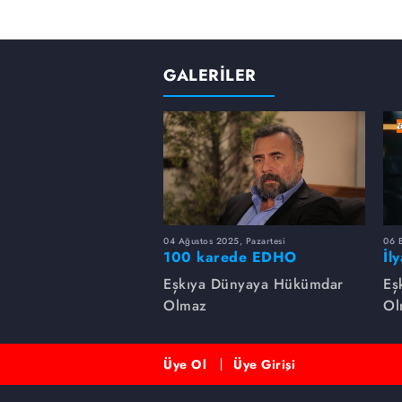
GALERİLER
04 Ağustos 2025, Pazartesi
06 
100 karede EDHO
İl
de
Eşkıya Dünyaya Hükümdar
Eş
Olmaz
Ol
Üye Ol
Üye Girişi