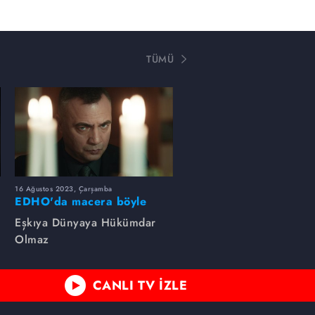
TÜMÜ
16 Ağustos 2023, Çarşamba
EDHO'da macera böyle
başlamıştı...
Eşkıya Dünyaya Hükümdar
Olmaz
CANLI TV İZLE