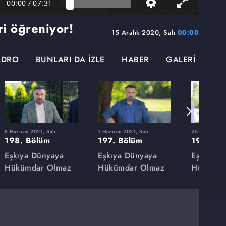
00:00
/
07:31
i öğreniyor!
15 Aralık 2020, Salı
00:00
ADRO
BUNLARI DA İZLE
HABER
GALERİ
8 Haziran 2021, Salı
1 Haziran 2021, Salı
25 Mayıs 2021
198. Bölüm
197. Bölüm
196. Bö
Eşkıya Dünyaya
Eşkıya Dünyaya
Eşkıya D
Hükümdar Olmaz
Hükümdar Olmaz
Hükümda