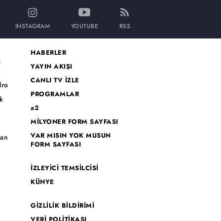
INSTAGRAM
YOUTUBE
RSS
HABERLER
I
YAYIN AKIŞI
CANLI TV İZLE
dro
PROGRAMLAR
k
a2
MİLYONER FORM SAYFASI
o
VAR MISIN YOK MUSUN
han
FORM SAYFASI
İZLEYİCİ TEMSİLCİSİ
KÜNYE
GİZLİLİK BİLDİRİMİ
VERİ POLİTİKASI