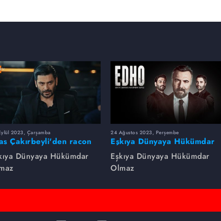
Eylül 2023, Çarşamba
24 Ağustos 2023, Perşembe
yas Çakırbeyli'den racon
Eşkıya Dünyaya Hükümdar
rsleri!
Olmaz dizsinin en çok
kıya Dünyaya Hükümdar
Eşkıya Dünyaya Hükümdar
izlenen sahneleri
maz
Olmaz