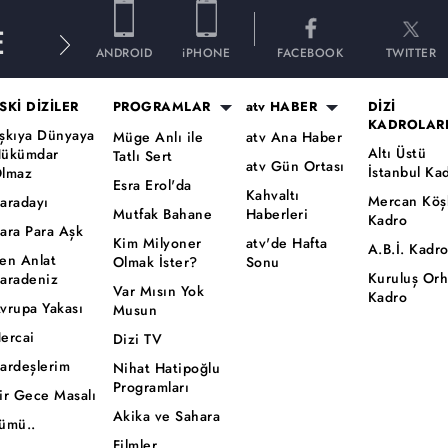
E
ANDROID
iPHONE
FACEBOOK
TWITTER
SKİ DİZİLER
PROGRAMLAR
atv HABER
DİZİ
KADROLAR
şkıya Dünyaya
Müge Anlı ile
atv Ana Haber
Altı Üstü
ükümdar
Tatlı Sert
atv Gün Ortası
İstanbul Ka
lmaz
Esra Erol'da
Kahvaltı
Mercan Köş
aradayı
Mutfak Bahane
Haberleri
Kadro
ara Para Aşk
Kim Milyoner
atv'de Hafta
A.B.İ. Kadr
en Anlat
Olmak İster?
Sonu
Kuruluş Or
aradeniz
Var Mısın Yok
Kadro
vrupa Yakası
Musun
ercai
Dizi TV
ardeşlerim
Nihat Hatipoğlu
Programları
ir Gece Masalı
Akika ve Sahara
ümü..
Filmler