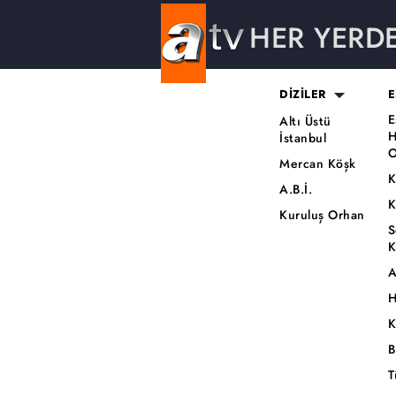
HER YERD
DİZİLER
E
E
Altı Üstü
H
İstanbul
O
Mercan Köşk
K
A.B.İ.
K
Kuruluş Orhan
S
K
A
H
K
B
T