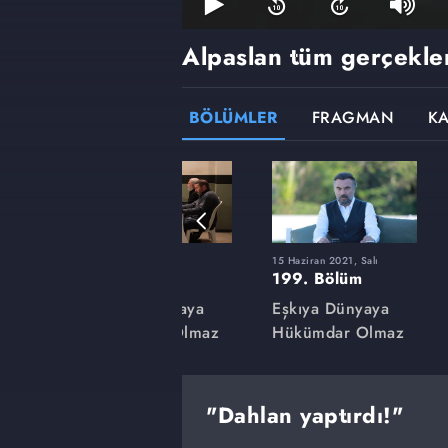
Alpaslan tüm gerçekler
BÖLÜMLER
FRAGMAN
K
9 Mart 2021, Salı
15 Haziran 2021, Salı
185. Bölüm
199. Bölüm
aya
Eşkıya Dünyaya
Eşkıya Dünyaya
lmaz
Hükümdar Olmaz
Hükümdar Olmaz
"Dahlan yaptırdı!"