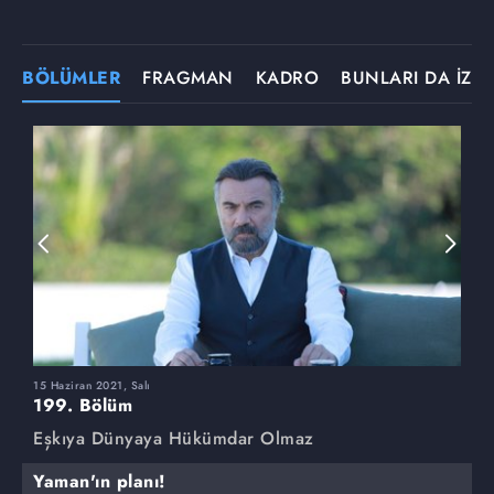
BÖLÜMLER
FRAGMAN
KADRO
BUNLARI DA İZLE
15 Haziran 2021, Salı
8
199. Bölüm
1
Eşkıya Dünyaya Hükümdar Olmaz
E
Yaman'ın planı!