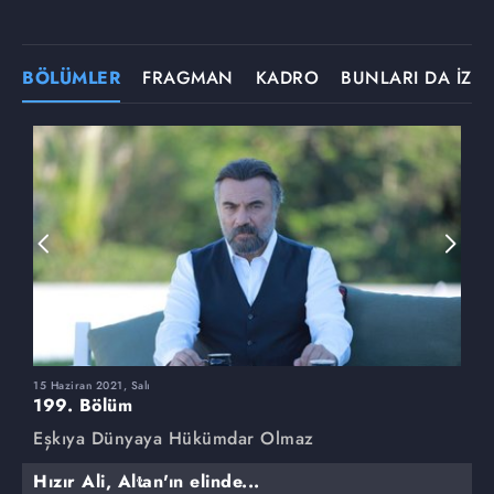
BÖLÜMLER
FRAGMAN
KADRO
BUNLARI DA İZLE
15 Haziran 2021, Salı
8
199. Bölüm
1
Eşkıya Dünyaya Hükümdar Olmaz
E
Hızır Ali, Altan'ın elinde...