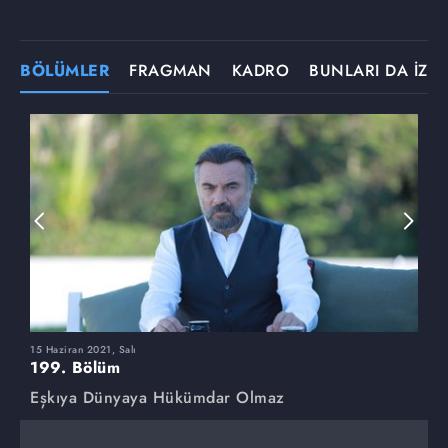
BÖLÜMLER
FRAGMAN
KADRO
BUNLARI DA İZLE
15 Haziran 2021, Salı
8
199. Bölüm
1
Eşkıya Dünyaya Hükümdar Olmaz
E