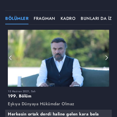
BÖLÜMLER
FRAGMAN
KADRO
BUNLARI DA İZLE
15 Haziran 2021, Salı
8
199. Bölüm
1
Eşkıya Dünyaya Hükümdar Olmaz
E
Herkesin ortak derdi haline gelen kara bela