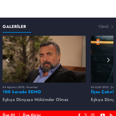
GALERİLER
TÜMÜ
04 Ağustos 2025, Pazartesi
06 Eylül 2023, Çar
100 karede EDHO
İlyas Çakırb
Eşkıya Dünyaya Hükümdar Olmaz
Eşkıya Düny
Üye Ol
Üye Girişi