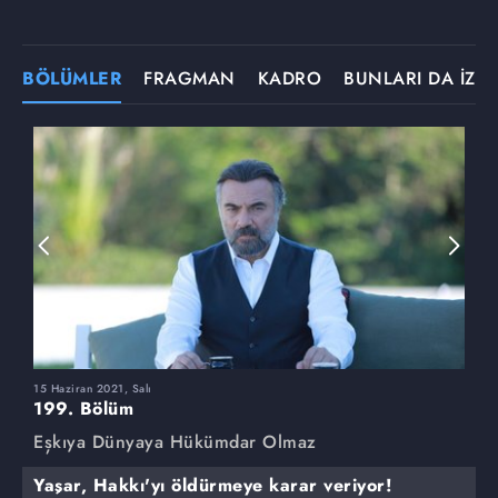
BÖLÜMLER
FRAGMAN
KADRO
BUNLARI DA İZLE
15 Haziran 2021, Salı
8
199. Bölüm
1
Eşkıya Dünyaya Hükümdar Olmaz
E
Yaşar, Hakkı'yı öldürmeye karar veriyor!