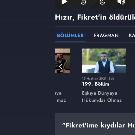
Hızır, Fikret'in öldür
BÖLÜMLER
FRAGMAN
K
9 Mart 2021, Salı
15 Haziran 2021, Salı
185. Bölüm
199. Bölüm
aya
Eşkıya Dünyaya
Eşkıya Dünyaya
lmaz
Hükümdar Olmaz
Hükümdar Olmaz
"Fikret'ime kıydılar Hı