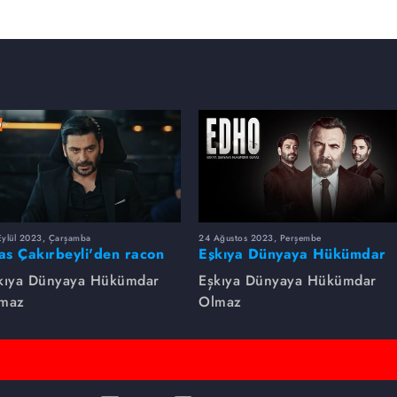
Eylül 2023, Çarşamba
24 Ağustos 2023, Perşembe
yas Çakırbeyli'den racon
Eşkıya Dünyaya Hükümdar
rsleri!
Olmaz dizsinin en çok
kıya Dünyaya Hükümdar
Eşkıya Dünyaya Hükümdar
izlenen sahneleri
maz
Olmaz