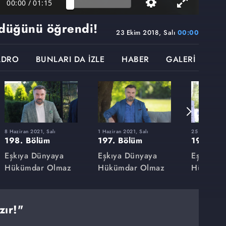
00:00
/
01:15
üldüğünü öğrendi!
23 Ekim 2018, Salı
00:00
ADRO
BUNLARI DA İZLE
HABER
GALERİ
8 Haziran 2021, Salı
1 Haziran 2021, Salı
25 Mayıs 2021
198. Bölüm
197. Bölüm
196. Bö
Eşkıya Dünyaya
Eşkıya Dünyaya
Eşkıya D
Hükümdar Olmaz
Hükümdar Olmaz
Hükümda
zır!"