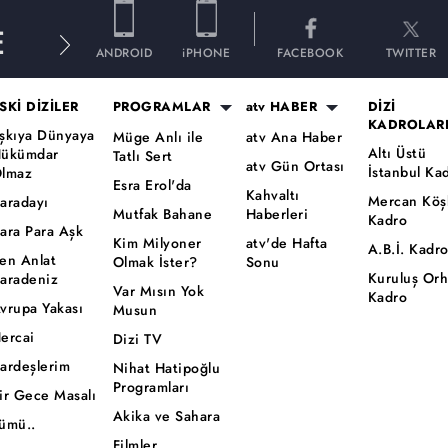
E
ANDROID
iPHONE
FACEBOOK
TWITTER
SKİ DİZİLER
PROGRAMLAR
atv HABER
DİZİ
KADROLAR
şkıya Dünyaya
Müge Anlı ile
atv Ana Haber
Altı Üstü
ükümdar
Tatlı Sert
atv Gün Ortası
İstanbul Ka
lmaz
Esra Erol'da
Kahvaltı
Mercan Köş
aradayı
Mutfak Bahane
Haberleri
Kadro
ara Para Aşk
Kim Milyoner
atv'de Hafta
A.B.İ. Kadr
en Anlat
Olmak İster?
Sonu
Kuruluş Or
aradeniz
Var Mısın Yok
Kadro
vrupa Yakası
Musun
ercai
Dizi TV
ardeşlerim
Nihat Hatipoğlu
Programları
ir Gece Masalı
Akika ve Sahara
ümü..
Filmler