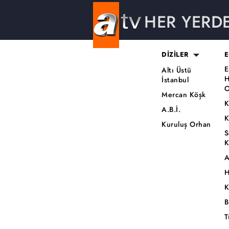
HER YERD
DİZİLER
E
E
Altı Üstü
H
İstanbul
O
Mercan Köşk
K
A.B.İ.
K
Kuruluş Orhan
S
K
A
H
K
B
T