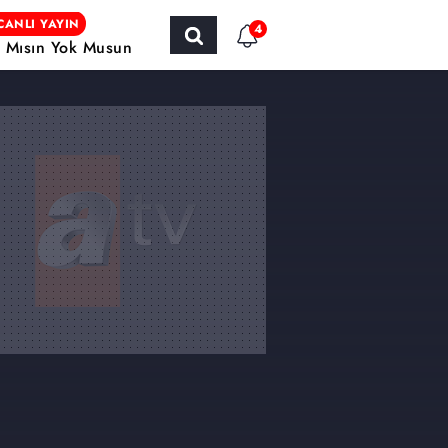
CANLI YAYIN
4
r Mısın Yok Musun