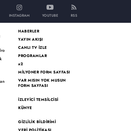
INSTAGRAM
YOUTUBE
RSS
HABERLER
I
YAYIN AKIŞI
CANLI TV İZLE
dro
PROGRAMLAR
k
a2
MİLYONER FORM SAYFASI
o
VAR MISIN YOK MUSUN
han
FORM SAYFASI
İZLEYİCİ TEMSİLCİSİ
KÜNYE
GİZLİLİK BİLDİRİMİ
VERİ POLİTİKASI