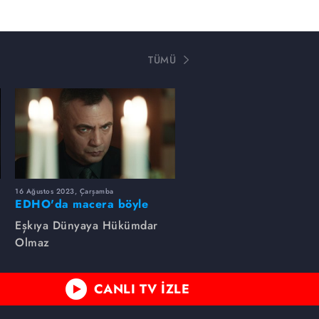
TÜMÜ
16 Ağustos 2023, Çarşamba
EDHO'da macera böyle
başlamıştı...
Eşkıya Dünyaya Hükümdar
Olmaz
CANLI TV İZLE