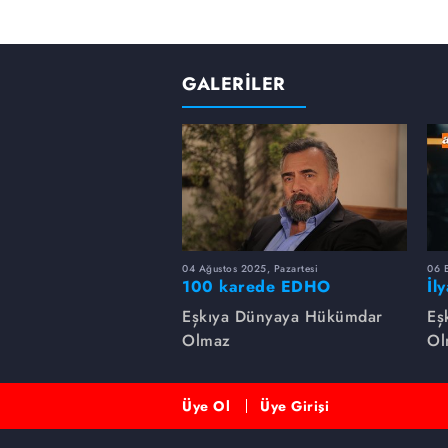
GALERİLER
04 Ağustos 2025, Pazartesi
06 
100 karede EDHO
İl
de
Eşkıya Dünyaya Hükümdar
Eş
Olmaz
Ol
Üye Ol
Üye Girişi