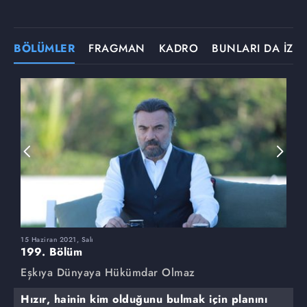
BÖLÜMLER
FRAGMAN
KADRO
BUNLARI DA İZLE
15 Haziran 2021, Salı
8
199. Bölüm
1
Eşkıya Dünyaya Hükümdar Olmaz
E
Hızır, hainin kim olduğunu bulmak için planını