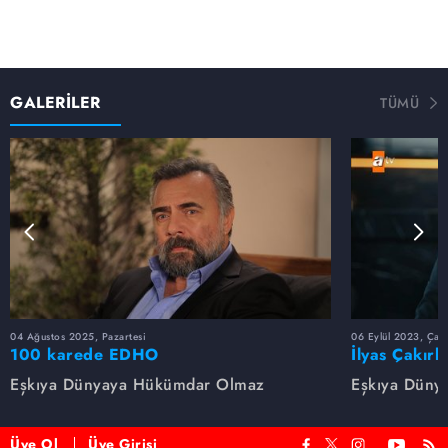
GALERİLER
TÜMÜ
04 Ağustos 2025, Pazartesi
06 Eylül 2023, Çar
100 karede EDHO
İlyas Çakırb
Eşkıya Dünyaya Hükümdar Olmaz
Eşkıya Düny
Üye Ol
Üye Girişi