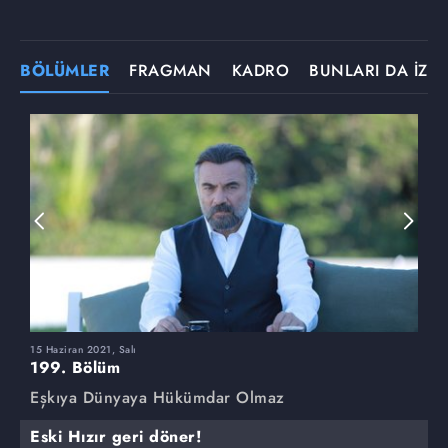
BÖLÜMLER
FRAGMAN
KADRO
BUNLARI DA İZLE
15 Haziran 2021, Salı
8
199. Bölüm
1
Eşkıya Dünyaya Hükümdar Olmaz
E
Eski Hızır geri döner!