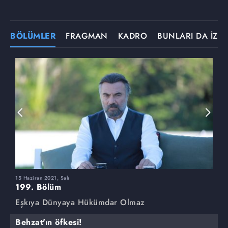
BÖLÜMLER
FRAGMAN
KADRO
BUNLARI DA İZLE
15 Haziran 2021, Salı
8
199. Bölüm
1
Eşkıya Dünyaya Hükümdar Olmaz
E
Behzat'ın öfkesi!