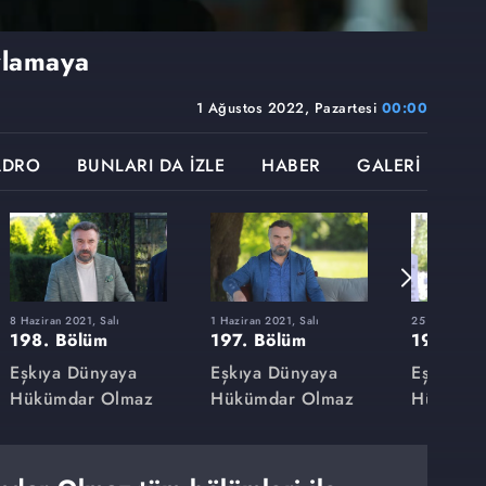
ylamaya
1 Ağustos 2022, Pazartesi
00:00
ADRO
BUNLARI DA İZLE
HABER
GALERİ
8 Haziran 2021, Salı
1 Haziran 2021, Salı
25 Mayıs 2021
198. Bölüm
197. Bölüm
196. Bö
Eşkıya Dünyaya
Eşkıya Dünyaya
Eşkıya D
Hükümdar Olmaz
Hükümdar Olmaz
Hükümda