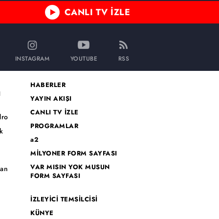
CANLI TV İZLE
INSTAGRAM
YOUTUBE
RSS
HABERLER
I
YAYIN AKIŞI
CANLI TV İZLE
dro
PROGRAMLAR
k
a2
MİLYONER FORM SAYFASI
o
VAR MISIN YOK MUSUN
han
FORM SAYFASI
İZLEYİCİ TEMSİLCİSİ
KÜNYE