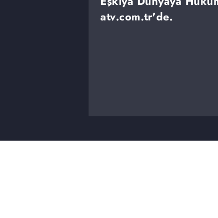
Eşkıya Dünyaya Hüküm
atv.com.tr'de.