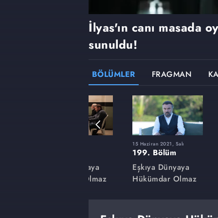
İlyas'ın canı masada o
sunuldu!
BÖLÜMLER
FRAGMAN
K
9 Mart 2021, Salı
15 Haziran 2021, Salı
185. Bölüm
199. Bölüm
aya
Eşkıya Dünyaya
Eşkıya Dünyaya
lmaz
Hükümdar Olmaz
Hükümdar Olmaz