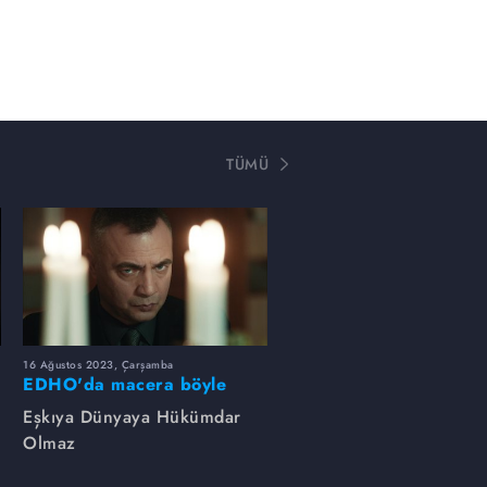
TÜMÜ
16 Ağustos 2023, Çarşamba
EDHO'da macera böyle
başlamıştı...
Eşkıya Dünyaya Hükümdar
Olmaz