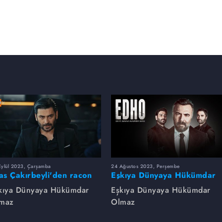
Eylül 2023, Çarşamba
24 Ağustos 2023, Perşembe
yas Çakırbeyli'den racon
Eşkıya Dünyaya Hükümdar
rsleri!
Olmaz dizsinin en çok
kıya Dünyaya Hükümdar
Eşkıya Dünyaya Hükümdar
izlenen sahneleri
maz
Olmaz