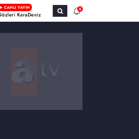
CANLI YAYIN
5
Gözleri KaraDeniz