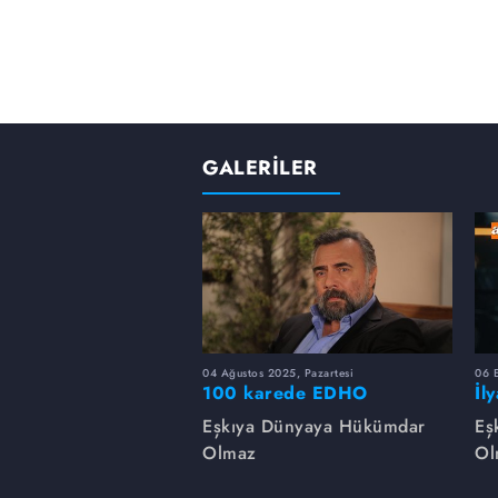
GALERİLER
04 Ağustos 2025, Pazartesi
06 
100 karede EDHO
İl
de
Eşkıya Dünyaya Hükümdar
Eş
Olmaz
Ol