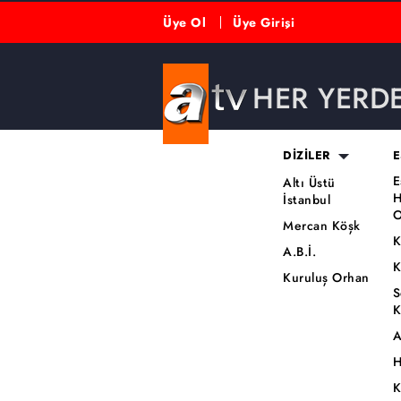
Üye Ol
Üye Girişi
HER YERD
DİZİLER
E
E
Altı Üstü
H
İstanbul
O
Mercan Köşk
K
A.B.İ.
K
Kuruluş Orhan
S
K
A
H
K