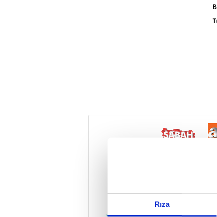
B
T
Reddet
Rıza