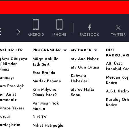
E
ANDROID
iPHONE
FACEBOOK
TWITTER
SKİ DİZİLER
PROGRAMLAR
atv HABER
DİZİ
KADROLAR
şkıya Dünyaya
Müge Anlı ile
atv Ana Haber
Altı Üstü
ükümdar
Tatlı Sert
atv Gün Ortası
İstanbul Ka
lmaz
Esra Erol'da
Kahvaltı
Mercan Köş
aradayı
Mutfak Bahane
Haberleri
Kadro
ara Para Aşk
Kim Milyoner
atv'de Hafta
A.B.İ. Kadr
en Anlat
Olmak İster?
Sonu
Kuruluş Or
aradeniz
Var Mısın Yok
Kadro
vrupa Yakası
Musun
ercai
Dizi TV
ardeşlerim
Nihat Hatipoğlu