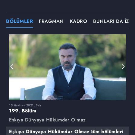
BÖLÜMLER
FRAGMAN
KADRO
BUNLARI DA İZLE
15 Haziran 2021, Salı
8
199. Bölüm
1
Eşkıya Dünyaya Hükümdar Olmaz
E
Eşkıya Dünyaya Hükümdar Olmaz tüm bölümleri