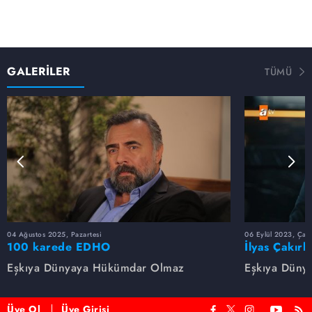
GALERİLER
TÜMÜ
04 Ağustos 2025, Pazartesi
06 Eylül 2023, Çar
100 karede EDHO
İlyas Çakırb
Eşkıya Dünyaya Hükümdar Olmaz
Eşkıya Düny
Üye Ol
Üye Girişi