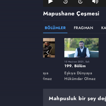
Mapushane Çeşmesi
BÖLÜMLER
FRAGMAN
K
9 Mart 2021, Salı
15 Haziran 2021, Salı
185. Bölüm
199. Bölüm
aya
Eşkıya Dünyaya
Eşkıya Dünyaya
lmaz
Hükümdar Olmaz
Hükümdar Olmaz
Mahpusluk bir şey deği