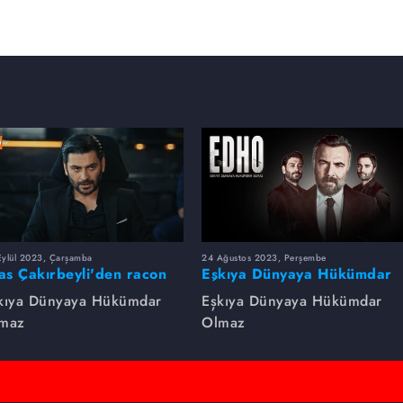
Eylül 2023, Çarşamba
24 Ağustos 2023, Perşembe
yas Çakırbeyli'den racon
Eşkıya Dünyaya Hükümdar
rsleri!
Olmaz dizsinin en çok
kıya Dünyaya Hükümdar
Eşkıya Dünyaya Hükümdar
izlenen sahneleri
maz
Olmaz