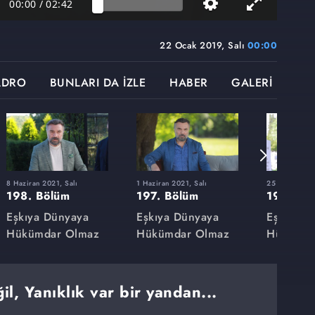
00:00
/
02:42
22 Ocak 2019, Salı
00:00
ADRO
BUNLARI DA İZLE
HABER
GALERİ
8 Haziran 2021, Salı
1 Haziran 2021, Salı
25 Mayıs 2021
198. Bölüm
197. Bölüm
196. Bö
Eşkıya Dünyaya
Eşkıya Dünyaya
Eşkıya D
Hükümdar Olmaz
Hükümdar Olmaz
Hükümda
l, Yanıklık var bir yandan...