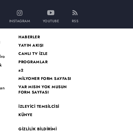
INSTAGRAM
YOUTUBE
RSS
HABERLER
I
YAYIN AKIŞI
CANLI TV İZLE
dro
PROGRAMLAR
k
a2
MİLYONER FORM SAYFASI
o
VAR MISIN YOK MUSUN
han
FORM SAYFASI
İZLEYİCİ TEMSİLCİSİ
KÜNYE
GİZLİLİK BİLDİRİMİ