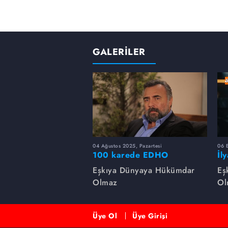
GALERİLER
04 Ağustos 2025, Pazartesi
06 
100 karede EDHO
İl
de
Eşkıya Dünyaya Hükümdar
Eş
Olmaz
Ol
Üye Ol
Üye Girişi