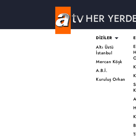
HER YERD
DİZİLER
E
E
Altı Üstü
H
İstanbul
O
Mercan Köşk
K
A.B.İ.
K
Kuruluş Orhan
S
K
A
H
K
B
T