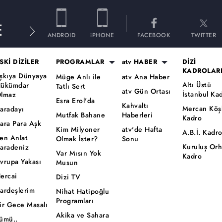
E
ANDROID
iPHONE
FACEBOOK
TWITTER
SKİ DİZİLER
PROGRAMLAR
atv HABER
DİZİ
KADROLAR
şkıya Dünyaya
Müge Anlı ile
atv Ana Haber
Altı Üstü
ükümdar
Tatlı Sert
atv Gün Ortası
İstanbul Ka
lmaz
Esra Erol'da
Kahvaltı
Mercan Köş
aradayı
Mutfak Bahane
Haberleri
Kadro
ara Para Aşk
Kim Milyoner
atv'de Hafta
A.B.İ. Kadr
en Anlat
Olmak İster?
Sonu
Kuruluş Or
aradeniz
Var Mısın Yok
Kadro
vrupa Yakası
Musun
ercai
Dizi TV
ardeşlerim
Nihat Hatipoğlu
Programları
ir Gece Masalı
Akika ve Sahara
ümü..