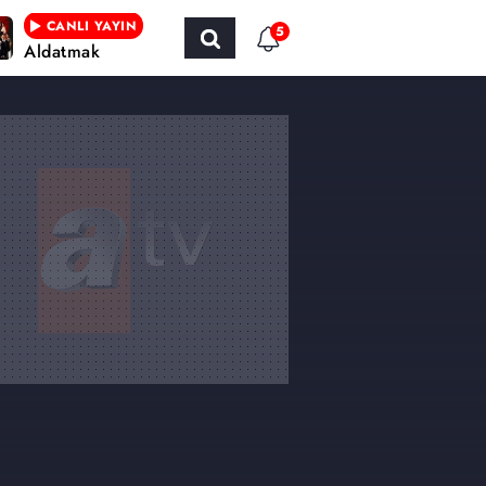
CANLI YAYIN
5
Aldatmak