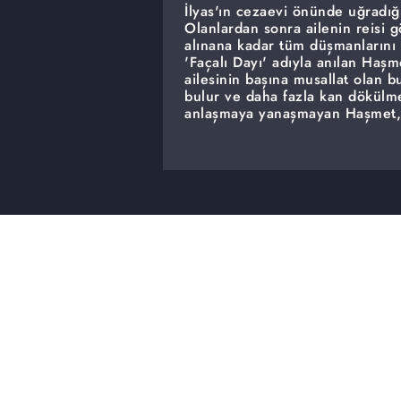
İlyas'ın cezaevi önünde uğradığı 
Olanlardan sonra ailenin reisi g
alınana kadar tüm düşmanlarını 
'Façalı Dayı' adıyla anılan Haşme
ailesinin başına musallat olan b
bulur ve daha fazla kan dökülme
anlaşmaya yanaşmayan Haşmet, y
hiç beklemediği bir karşılık bul
yöntemleriyle saldırıya geçen H
planları tersine çevirir.