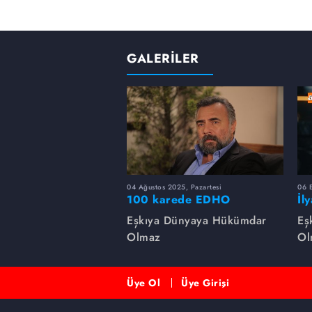
GALERİLER
04 Ağustos 2025, Pazartesi
06 
100 karede EDHO
İl
de
Eşkıya Dünyaya Hükümdar
Eş
Olmaz
Ol
Üye Ol
Üye Girişi