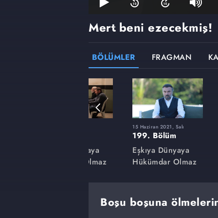
Mert beni ezecekmiş!
BÖLÜMLER
FRAGMAN
K
9 Mart 2021, Salı
15 Haziran 2021, Salı
185. Bölüm
199. Bölüm
aya
Eşkıya Dünyaya
Eşkıya Dünyaya
lmaz
Hükümdar Olmaz
Hükümdar Olmaz
Boşu boşuna ölmelerin