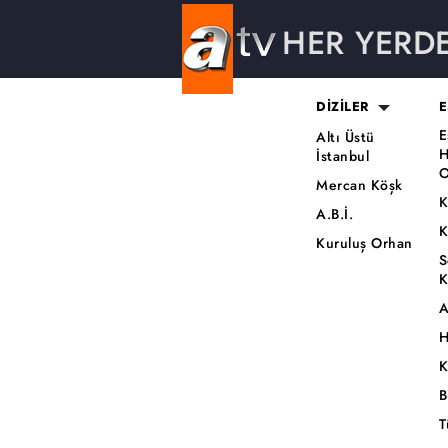
HER YERD
DİZİLER
E
E
Altı Üstü
H
İstanbul
O
Mercan Köşk
K
A.B.İ.
K
Kuruluş Orhan
S
K
A
H
K
B
T