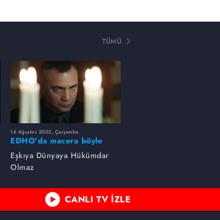
TÜMÜ
16 Ağustos 2023, Çarşamba
EDHO'da macera böyle
başlamıştı...
Eşkıya Dünyaya Hükümdar
Olmaz
CANLI TV İZLE