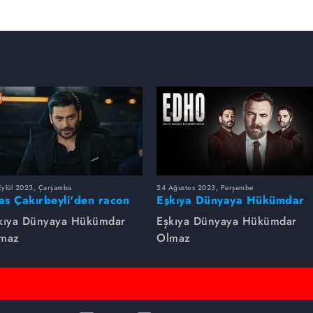
Eylül 2023, Çarşamba
24 Ağustos 2023, Perşembe
yas Çakırbeyli'den racon
Eşkıya Dünyaya Hükümdar
rsleri!
Olmaz dizsinin en çok
kıya Dünyaya Hükümdar
Eşkıya Dünyaya Hükümdar
izlenen sahneleri
maz
Olmaz