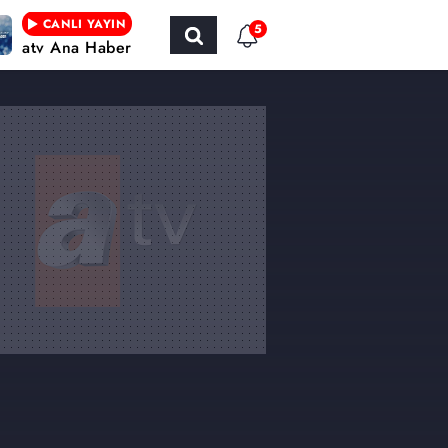
CANLI YAYIN
5
atv Ana Haber