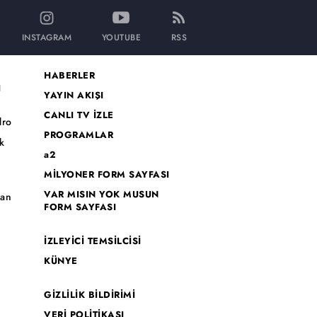
INSTAGRAM
YOUTUBE
RSS
HABERLER
I
YAYIN AKIŞI
CANLI TV İZLE
dro
PROGRAMLAR
k
a2
MİLYONER FORM SAYFASI
o
VAR MISIN YOK MUSUN
han
FORM SAYFASI
İZLEYİCİ TEMSİLCİSİ
KÜNYE
GİZLİLİK BİLDİRİMİ
VERİ POLİTİKASI