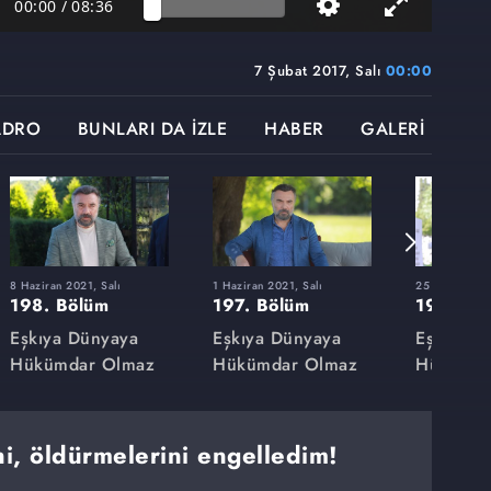
00:00
/
08:36
7 Şubat 2017, Salı
00:00
ADRO
BUNLARI DA İZLE
HABER
GALERİ
8 Haziran 2021, Salı
1 Haziran 2021, Salı
25 Mayıs 2021
198. Bölüm
197. Bölüm
196. Bö
Eşkıya Dünyaya
Eşkıya Dünyaya
Eşkıya D
Hükümdar Olmaz
Hükümdar Olmaz
Hükümda
i, öldürmelerini engelledim!