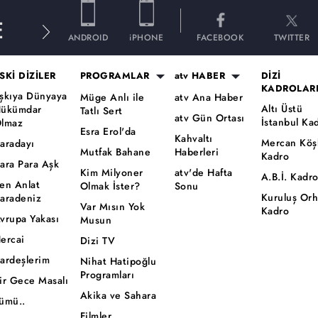
E
ANDROID
iPHONE
FACEBOOK
TWITTER
SKİ DİZİLER
PROGRAMLAR
atv HABER
DİZİ
KADROLAR
şkıya Dünyaya
Müge Anlı ile
atv Ana Haber
Altı Üstü
ükümdar
Tatlı Sert
atv Gün Ortası
İstanbul Ka
lmaz
Esra Erol'da
Kahvaltı
Mercan Köş
aradayı
Mutfak Bahane
Haberleri
Kadro
ara Para Aşk
Kim Milyoner
atv'de Hafta
A.B.İ. Kadr
en Anlat
Olmak İster?
Sonu
Kuruluş Or
aradeniz
Var Mısın Yok
Kadro
vrupa Yakası
Musun
ercai
Dizi TV
ardeşlerim
Nihat Hatipoğlu
Programları
ir Gece Masalı
Akika ve Sahara
ümü..
Filmler