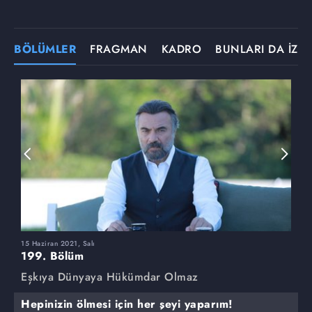
BÖLÜMLER
FRAGMAN
KADRO
BUNLARI DA İZLE
15 Haziran 2021, Salı
8
199. Bölüm
1
Eşkıya Dünyaya Hükümdar Olmaz
E
Hepinizin ölmesi için her şeyi yaparım!