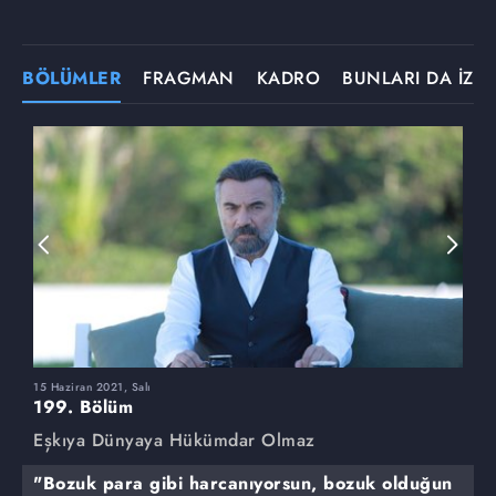
BÖLÜMLER
FRAGMAN
KADRO
BUNLARI DA İZLE
15 Haziran 2021, Salı
8
199. Bölüm
1
Eşkıya Dünyaya Hükümdar Olmaz
E
"Bozuk para gibi harcanıyorsun, bozuk olduğun