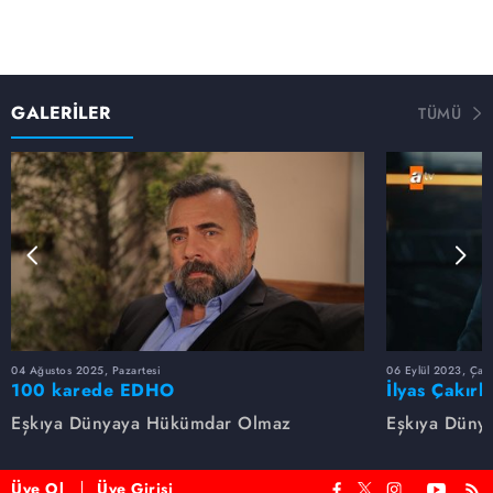
GALERİLER
TÜMÜ
04 Ağustos 2025, Pazartesi
06 Eylül 2023, Çar
100 karede EDHO
İlyas Çakırb
Eşkıya Dünyaya Hükümdar Olmaz
Eşkıya Düny
Üye Ol
Üye Girişi