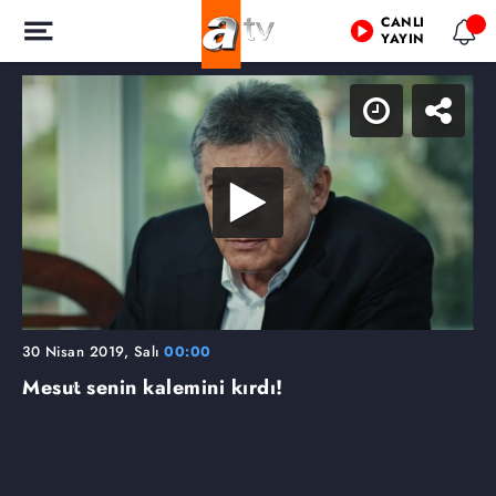
CANLI
YAYIN
30 Nisan 2019, Salı
00:00
Mesut senin kalemini kırdı!