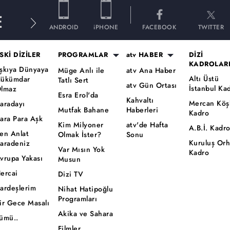
E
ANDROID
iPHONE
FACEBOOK
TWITTER
SKİ DİZİLER
PROGRAMLAR
atv HABER
DİZİ
KADROLAR
şkıya Dünyaya
Müge Anlı ile
atv Ana Haber
Altı Üstü
ükümdar
Tatlı Sert
atv Gün Ortası
İstanbul Ka
lmaz
Esra Erol'da
Kahvaltı
Mercan Köş
aradayı
Mutfak Bahane
Haberleri
Kadro
ara Para Aşk
Kim Milyoner
atv'de Hafta
A.B.İ. Kadr
en Anlat
Olmak İster?
Sonu
Kuruluş Or
aradeniz
Var Mısın Yok
Kadro
vrupa Yakası
Musun
ercai
Dizi TV
ardeşlerim
Nihat Hatipoğlu
Programları
ir Gece Masalı
Akika ve Sahara
ümü..
Filmler