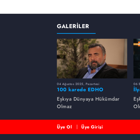
GALERİLER
04 Ağustos 2025, Pazartesi
06 
100 karede EDHO
İl
de
Eşkıya Dünyaya Hükümdar
Eş
Olmaz
Ol
Üye Ol
Üye Girişi