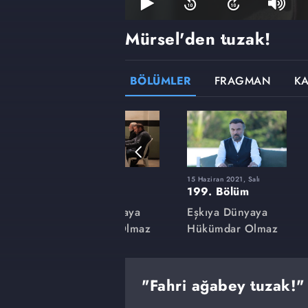
Mürsel'den tuzak!
BÖLÜMLER
FRAGMAN
K
9 Mart 2021, Salı
15 Haziran 2021, Salı
185. Bölüm
199. Bölüm
aya
Eşkıya Dünyaya
Eşkıya Dünyaya
lmaz
Hükümdar Olmaz
Hükümdar Olmaz
"Fahri ağabey tuzak!"