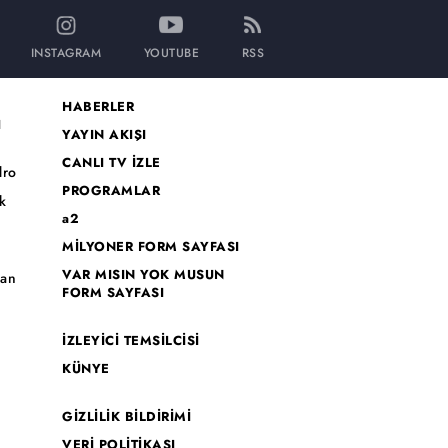
INSTAGRAM
YOUTUBE
RSS
HABERLER
I
YAYIN AKIŞI
CANLI TV İZLE
dro
PROGRAMLAR
k
a2
MİLYONER FORM SAYFASI
o
VAR MISIN YOK MUSUN
han
FORM SAYFASI
İZLEYİCİ TEMSİLCİSİ
KÜNYE
GİZLİLİK BİLDİRİMİ
VERİ POLİTİKASI