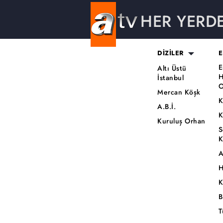
HER YERD
DİZİLER
E
E
Altı Üstü
H
İstanbul
O
Mercan Köşk
K
A.B.İ.
K
Kuruluş Orhan
S
K
A
H
K
B
T