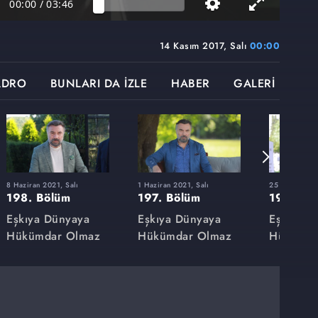
00:00
/
03:46
14 Kasım 2017, Salı
00:00
ADRO
BUNLARI DA İZLE
HABER
GALERİ
8 Haziran 2021, Salı
1 Haziran 2021, Salı
25 Mayıs 2021
198. Bölüm
197. Bölüm
196. Bö
Eşkıya Dünyaya
Eşkıya Dünyaya
Eşkıya D
Hükümdar Olmaz
Hükümdar Olmaz
Hükümda