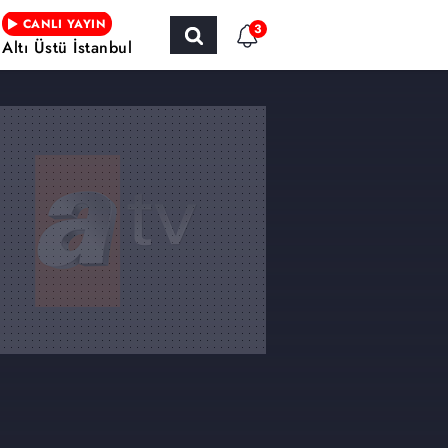
CANLI YAYIN
3
Altı Üstü İstanbul