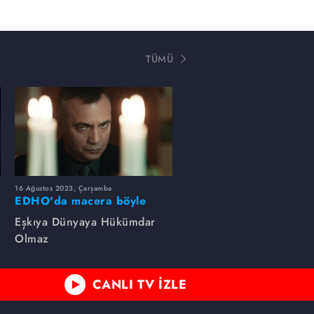
TÜMÜ
16 Ağustos 2023, Çarşamba
EDHO'da macera böyle
başlamıştı...
Eşkıya Dünyaya Hükümdar
Olmaz
CANLI TV İZLE