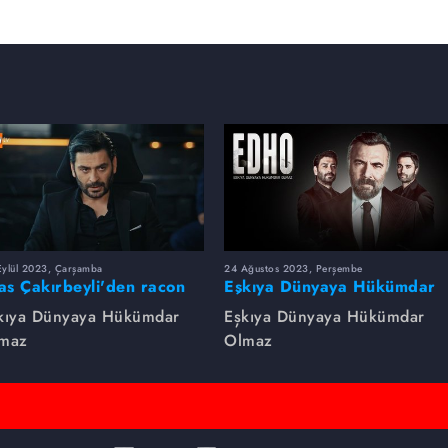
Eylül 2023, Çarşamba
24 Ağustos 2023, Perşembe
yas Çakırbeyli'den racon
Eşkıya Dünyaya Hükümdar
rsleri!
Olmaz dizsinin en çok
kıya Dünyaya Hükümdar
Eşkıya Dünyaya Hükümdar
izlenen sahneleri
maz
Olmaz