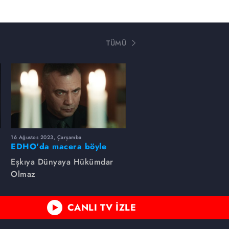
TÜMÜ
16 Ağustos 2023, Çarşamba
EDHO'da macera böyle
başlamıştı...
Eşkıya Dünyaya Hükümdar
Olmaz
CANLI TV İZLE