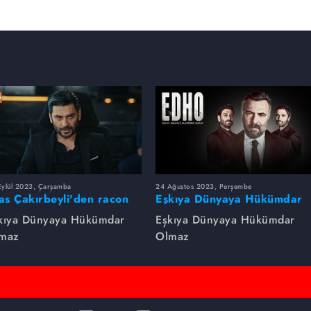
Eylül 2023, Çarşamba
24 Ağustos 2023, Perşembe
yas Çakırbeyli'den racon
Eşkıya Dünyaya Hükümdar
rsleri!
Olmaz dizsinin en çok
kıya Dünyaya Hükümdar
Eşkıya Dünyaya Hükümdar
izlenen sahneleri
maz
Olmaz