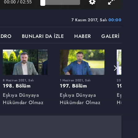
00:00
/
02:55
7 Kasım 2017, Salı
00:00
ADRO
BUNLARI DA İZLE
HABER
GALERİ
8 Haziran 2021, Salı
1 Haziran 2021, Salı
25 Mayıs 2021
198. Bölüm
197. Bölüm
196. Bö
Eşkıya Dünyaya
Eşkıya Dünyaya
Eşkıya D
Hükümdar Olmaz
Hükümdar Olmaz
Hükümda