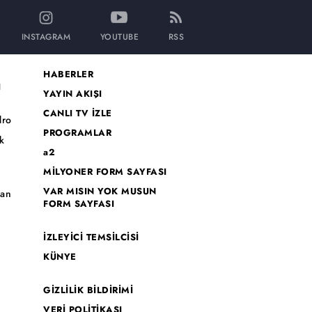
INSTAGRAM
YOUTUBE
RSS
HABERLER
I
YAYIN AKIŞI
CANLI TV İZLE
dro
PROGRAMLAR
k
a2
MİLYONER FORM SAYFASI
o
VAR MISIN YOK MUSUN
han
FORM SAYFASI
İZLEYİCİ TEMSİLCİSİ
KÜNYE
GİZLİLİK BİLDİRİMİ
VERİ POLİTİKASI