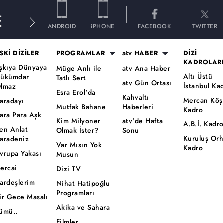
E
ANDROID
iPHONE
FACEBOOK
TWITTER
SKİ DİZİLER
PROGRAMLAR
atv HABER
DİZİ
KADROLAR
şkıya Dünyaya
Müge Anlı ile
atv Ana Haber
Altı Üstü
ükümdar
Tatlı Sert
atv Gün Ortası
İstanbul Ka
lmaz
Esra Erol'da
Kahvaltı
Mercan Köş
aradayı
Mutfak Bahane
Haberleri
Kadro
ara Para Aşk
Kim Milyoner
atv'de Hafta
A.B.İ. Kadr
en Anlat
Olmak İster?
Sonu
Kuruluş Or
aradeniz
Var Mısın Yok
Kadro
vrupa Yakası
Musun
ercai
Dizi TV
ardeşlerim
Nihat Hatipoğlu
Programları
ir Gece Masalı
Akika ve Sahara
ümü..
Filmler