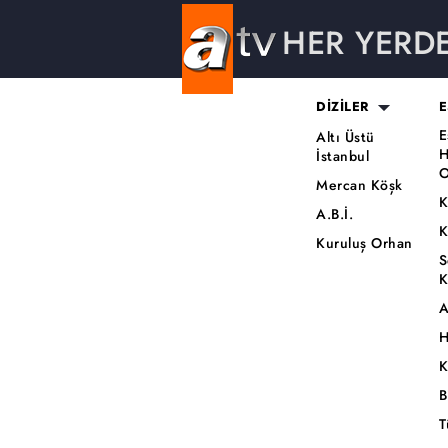
HER YERD
DİZİLER
E
E
Altı Üstü
H
İstanbul
O
Mercan Köşk
K
A.B.İ.
K
Kuruluş Orhan
S
K
A
H
K
B
T