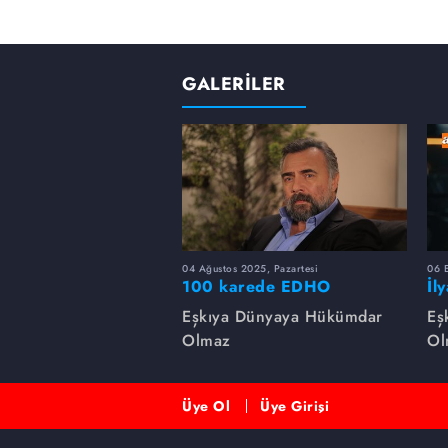
GALERİLER
04 Ağustos 2025, Pazartesi
06 
100 karede EDHO
İl
de
Eşkıya Dünyaya Hükümdar
Eş
Olmaz
Ol
Üye Ol
Üye Girişi