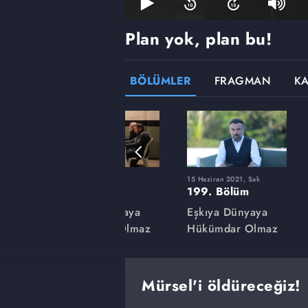
Plan yok, plan bu!
BÖLÜMLER
FRAGMAN
K
9 Mart 2021, Salı
15 Haziran 2021, Salı
185. Bölüm
199. Bölüm
aya
Eşkıya Dünyaya
Eşkıya Dünyaya
lmaz
Hükümdar Olmaz
Hükümdar Olmaz
Mürsel'i öldüreceğiz!