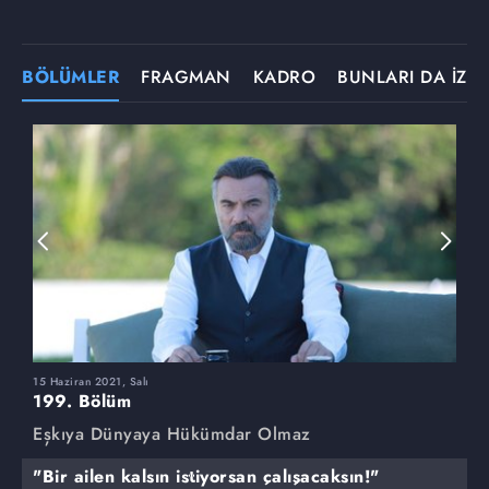
BÖLÜMLER
FRAGMAN
KADRO
BUNLARI DA İZLE
15 Haziran 2021, Salı
8
199. Bölüm
1
Eşkıya Dünyaya Hükümdar Olmaz
E
"Bir ailen kalsın istiyorsan çalışacaksın!"