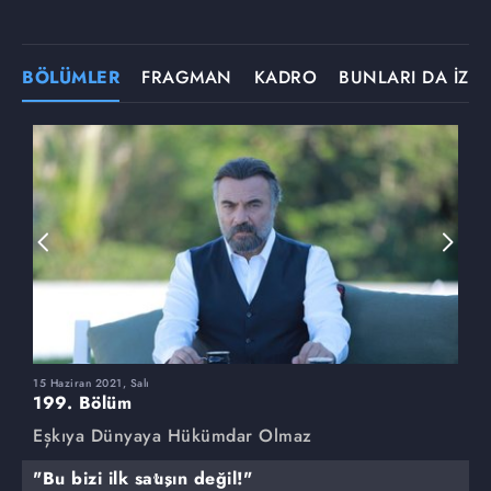
BÖLÜMLER
FRAGMAN
KADRO
BUNLARI DA İZLE
15 Haziran 2021, Salı
8
199. Bölüm
1
Eşkıya Dünyaya Hükümdar Olmaz
E
"Bu bizi ilk satışın değil!"