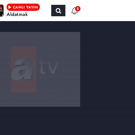
CANLI YAYIN
5
Aldatmak