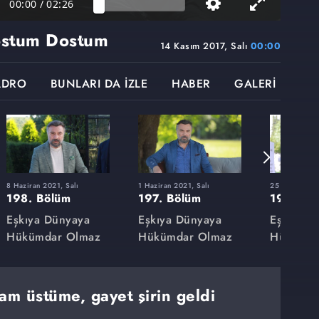
00:00
/
02:26
ostum Dostum
14 Kasım 2017, Salı
00:00
ADRO
BUNLARI DA İZLE
HABER
GALERİ
8 Haziran 2021, Salı
1 Haziran 2021, Salı
25 Mayıs 2021
198. Bölüm
197. Bölüm
196. Bö
Eşkıya Dünyaya
Eşkıya Dünyaya
Eşkıya D
Hükümdar Olmaz
Hükümdar Olmaz
Hükümda
am üstüme, gayet şirin geldi