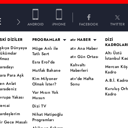
E
ANDROID
iPHONE
FACEBOOK
TWITTER
SKİ DİZİLER
PROGRAMLAR
atv HABER
DİZİ
KADROLAR
şkıya Dünyaya
Müge Anlı ile
atv Ana Haber
Altı Üstü
ükümdar
Tatlı Sert
atv Gün Ortası
İstanbul Ka
lmaz
Esra Erol'da
Kahvaltı
Mercan Köş
aradayı
Mutfak Bahane
Haberleri
Kadro
ara Para Aşk
Kim Milyoner
atv'de Hafta
A.B.İ. Kadr
en Anlat
Olmak İster?
Sonu
Kuruluş Or
aradeniz
Var Mısın Yok
Kadro
vrupa Yakası
Musun
ercai
Dizi TV
ardeşlerim
Nihat Hatipoğlu
Programları
ir Gece Masalı
Akika ve Sahara