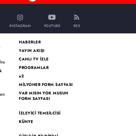
INSTAGRAM
YOUTUBE
RSS
HABERLER
I
YAYIN AKIŞI
CANLI TV İZLE
dro
PROGRAMLAR
k
a2
MİLYONER FORM SAYFASI
o
VAR MISIN YOK MUSUN
han
FORM SAYFASI
İZLEYİCİ TEMSİLCİSİ
KÜNYE