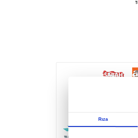
T
Reddet
Rıza