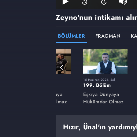
Zeyno'nun intikamı alı
BÖLÜMLER
FRAGMAN
K
9 Mart 2021, Salı
15 Haziran 2021, Salı
185. Bölüm
199. Bölüm
aya
Eşkıya Dünyaya
Eşkıya Dünyaya
lmaz
Hükümdar Olmaz
Hükümdar Olmaz
Hızır, Ünal'ın yardımıy