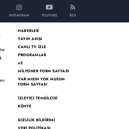
INSTAGRAM
YOUTUBE
RSS
HABERLER
I
YAYIN AKIŞI
CANLI TV İZLE
dro
PROGRAMLAR
k
a2
MİLYONER FORM SAYFASI
o
VAR MISIN YOK MUSUN
han
FORM SAYFASI
İZLEYİCİ TEMSİLCİSİ
KÜNYE
GİZLİLİK BİLDİRİMİ
VERİ POLİTİKASI