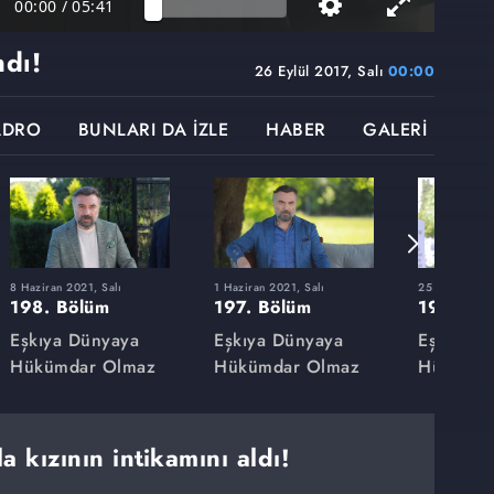
00:00
/
05:41
ndı!
26 Eylül 2017, Salı
00:00
ADRO
BUNLARI DA İZLE
HABER
GALERİ
8 Haziran 2021, Salı
1 Haziran 2021, Salı
25 Mayıs 2021
198. Bölüm
197. Bölüm
196. Bö
Eşkıya Dünyaya
Eşkıya Dünyaya
Eşkıya D
Hükümdar Olmaz
Hükümdar Olmaz
Hükümda
la kızının intikamını aldı!