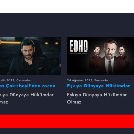
Eylül 2023, Çarşamba
24 Ağustos 2023, Perşembe
yas Çakırbeyli'den racon
Eşkıya Dünyaya Hükümdar
rsleri!
Olmaz dizsinin en çok
kıya Dünyaya Hükümdar
Eşkıya Dünyaya Hükümdar
izlenen sahneleri
maz
Olmaz