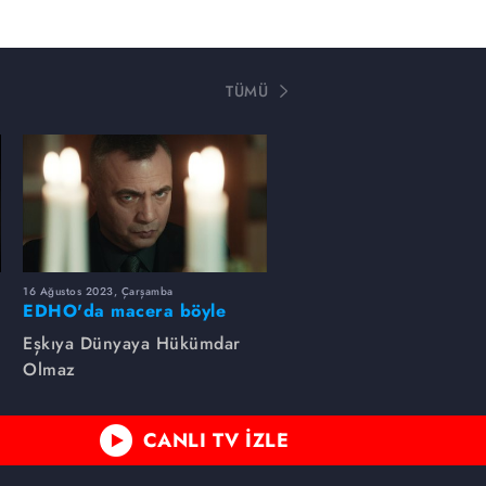
TÜMÜ
16 Ağustos 2023, Çarşamba
EDHO'da macera böyle
başlamıştı...
Eşkıya Dünyaya Hükümdar
Olmaz
CANLI TV İZLE