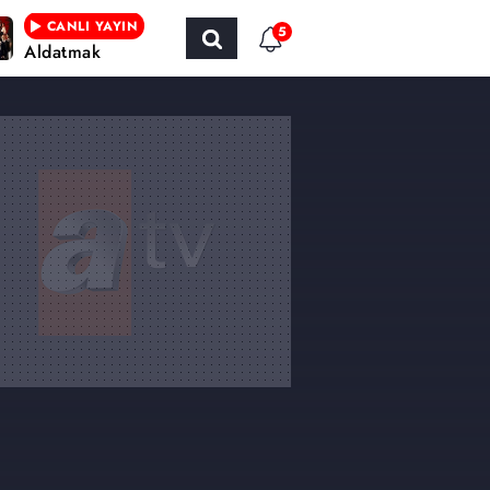
CANLI YAYIN
5
Aldatmak