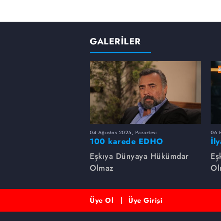
GALERİLER
04 Ağustos 2025, Pazartesi
06 
100 karede EDHO
İl
de
Eşkıya Dünyaya Hükümdar
Eş
Olmaz
Ol
Üye Ol
Üye Girişi