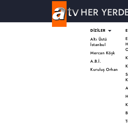
HER YERD
DİZİLER
E
E
Altı Üstü
H
İstanbul
O
Mercan Köşk
K
A.B.İ.
K
Kuruluş Orhan
S
K
A
H
K
B
T