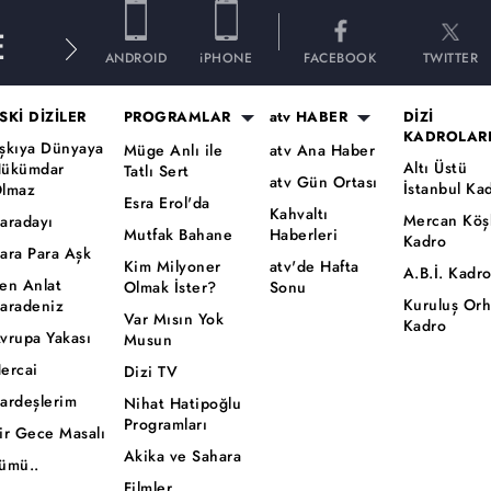
E
ANDROID
iPHONE
FACEBOOK
TWITTER
SKİ DİZİLER
PROGRAMLAR
atv HABER
DİZİ
KADROLAR
şkıya Dünyaya
Müge Anlı ile
atv Ana Haber
Altı Üstü
ükümdar
Tatlı Sert
atv Gün Ortası
İstanbul Ka
lmaz
Esra Erol'da
Kahvaltı
Mercan Köş
aradayı
Mutfak Bahane
Haberleri
Kadro
ara Para Aşk
Kim Milyoner
atv'de Hafta
A.B.İ. Kadr
en Anlat
Olmak İster?
Sonu
Kuruluş Or
aradeniz
Var Mısın Yok
Kadro
vrupa Yakası
Musun
ercai
Dizi TV
ardeşlerim
Nihat Hatipoğlu
Programları
ir Gece Masalı
Akika ve Sahara
ümü..
Filmler