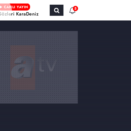
CANLI YAYIN
5
Gözleri KaraDeniz