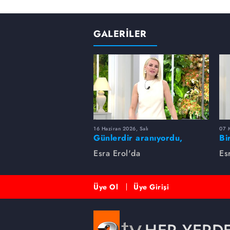
GALERİLER
16 Haziran 2026, Salı
07 
Günlerdir aranıyordu,
Bi
dakikalar içinde bulundu!
Es
Esra Erol'da
Es
Üye Ol
Üye Girişi