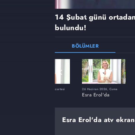
14 Şubat günü ortadan
bulundu!
BÖLÜMLER
ı
8 Haziran 2026, Pazartesi
26 Haziran 2026, Cuma
Esra Erol'da
Esra Erol'da
Esra Erol'da atv ekran