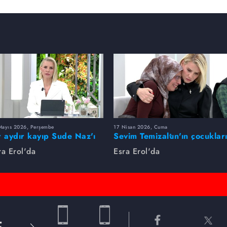
Mayıs 2026, Perşembe
17 Nisan 2026, Cuma
r aydır kayıp Sude Naz'ı
Sevim Temizaltın'ın çocuklar
ra Erol buldu
nerede?
ra Erol'da
Esra Erol'da