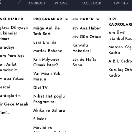
E
ANDROID
iPHONE
FACEBOOK
TWITTER
SKİ DİZİLER
PROGRAMLAR
atv HABER
DİZİ
KADROLAR
şkıya Dünyaya
Müge Anlı ile
atv Ana Haber
Altı Üstü
ükümdar
Tatlı Sert
atv Gün Ortası
İstanbul Ka
lmaz
Esra Erol'da
Kahvaltı
Mercan Köş
aradayı
Mutfak Bahane
Haberleri
Kadro
ara Para Aşk
Kim Milyoner
atv'de Hafta
A.B.İ. Kadr
en Anlat
Olmak İster?
Sonu
Kuruluş Or
aradeniz
Var Mısın Yok
Kadro
vrupa Yakası
Musun
ercai
Dizi TV
ardeşlerim
Nihat Hatipoğlu
Programları
ir Gece Masalı
Akika ve Sahara
ümü..
Filmler
Mevlid ve