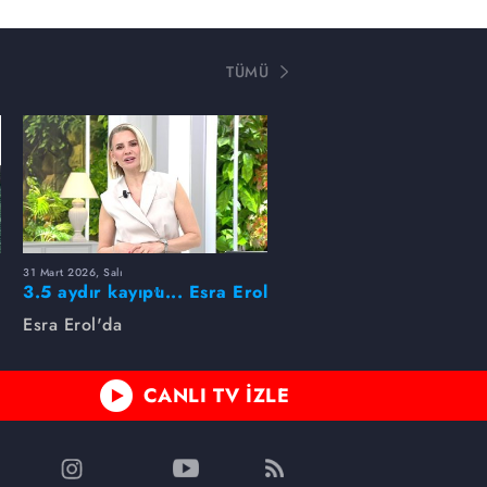
TÜMÜ
31 Mart 2026, Salı
ı
3.5 aydır kayıptı... Esra Erol
buldu!
Esra Erol'da
CANLI TV İZLE