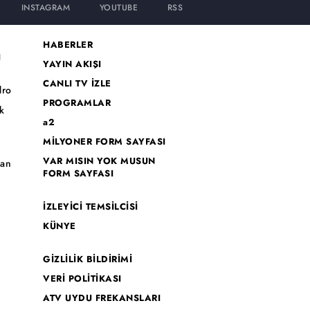
INSTAGRAM
YOUTUBE
RSS
HABERLER
I
YAYIN AKIŞI
CANLI TV İZLE
dro
PROGRAMLAR
k
a2
MİLYONER FORM SAYFASI
o
VAR MISIN YOK MUSUN
han
FORM SAYFASI
İZLEYİCİ TEMSİLCİSİ
KÜNYE
GİZLİLİK BİLDİRİMİ
VERİ POLİTİKASI
ATV UYDU FREKANSLARI