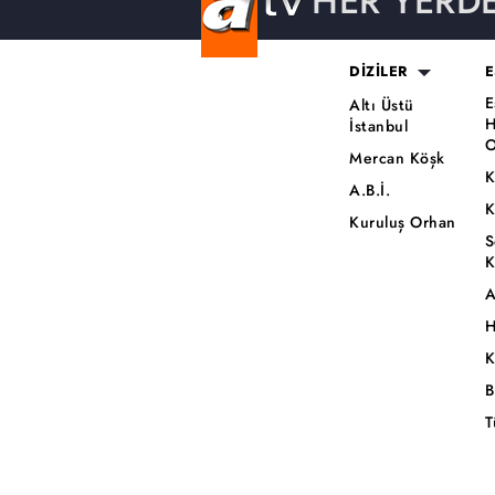
HER YERD
DİZİLER
E
E
Altı Üstü
H
İstanbul
O
Mercan Köşk
K
A.B.İ.
K
Kuruluş Orhan
S
K
A
H
K
B
T