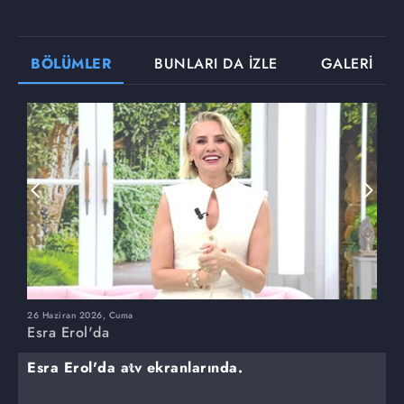
BÖLÜMLER
BUNLARI DA İZLE
GALERİ
26 Haziran 2026, Cuma
2
Esra Erol'da
E
Esra Erol'da atv ekranlarında.