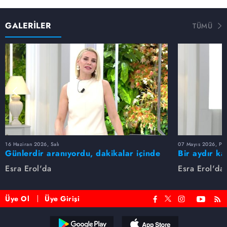
GALERİLER
TÜMÜ
16 Haziran 2026, Salı
07 Mayıs 2026, Pe
Günlerdir aranıyordu, dakikalar içinde
Bir aydır ka
bulundu!
buldu
Esra Erol'da
Esra Erol'da
Üye Ol
Üye Girişi