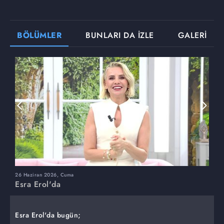
BÖLÜMLER
BUNLARI DA İZLE
GALERİ
26 Haziran 2026, Cuma
2
Esra Erol'da
E
Esra Erol'da bugün;