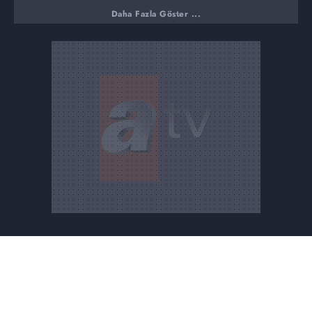
Şahin Bey 3 çocuğunu da evde bırakıp İsmail Dursun'a
Daha Fazla Göster ...
kaçan 16 yıllık eşi Kehriban Işık'ı aramak için stüdyoya
geldi. Şahin Bey Kehbriban Hanımla iletişime
geçemediğini telefonunu İsmail'in aldığını aradığında
telefonu İsmail'in açtığını söyledi. Eşim isteyerek kaçmış
ama şuan isteyerek orada durmuyor dedi. Kehriban
Hanımın annesine "ben buradan nasıl çıkayım buradan
kaçarsam İsmail beni öldürür boşu boşuna yuvamı yıktım"
dediği söylendi. Kehriban Hanımın yanında 500 Bin TL
değerinde para götürdüğü belirtildi. Şahin Bey eşini
sevdiğini, geri dönmesini istediğini söyleyerek eşine dön
çağrısında bulundu. Çocuklarının geleceğini düşündüğü
için eşini affettiğini söyledi.
Mine Hanım hem yuvamdan hem paramdan oldum diyerek
Burak Şamil Akkılıç tarafından kandırıldığını iddia etti.
Evliyken Burak Bey ile konuşmaya başladığını söyleyen
Mine Hanım Burak Bey'den evlilik teklifi ettiğini de
söyledi. Mine Hanım daha sonra eşinden boşanmak
istediğini söylediğini ve boşandıklarını belirtti. Burak Bey
karşıma çıkmasa da ben boşanacaktım dedi. Mine Hanım
eşimden ilgi alaka sevgi görmüyordum Burak Bey'in bana
olan ilgili hoşa gitti ve etkilendim dedi.
Neval Hanım eşi tarafından aldatıldığını 15 Ocak'ta
öğrendiğini söyledi. Aldatıldığı kişinin Rabia Göven
olduğunu Rabia Hanım ile mesajlaşmaları yakaladığını ve