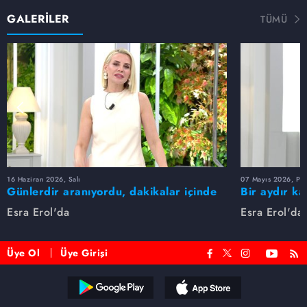
GALERİLER
TÜMÜ
16 Haziran 2026, Salı
07 Mayıs 2026, Pe
Günlerdir aranıyordu, dakikalar içinde
Bir aydır ka
bulundu!
buldu
Esra Erol'da
Esra Erol'da
Üye Ol
Üye Girişi
Reddet