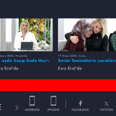
Mayıs 2026, Perşembe
17 Nisan 2026, Cuma
r aydır kayıp Sude Naz'ı
Sevim Temizaltın'ın çocuklar
ra Erol buldu
nerede?
ra Erol'da
Esra Erol'da
E
ANDROID
iPHONE
FACEBOOK
TWITTER