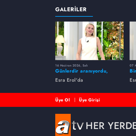
GALERİLER
16 Haziran 2026, Salı
07 
Günlerdir aranıyordu,
Bi
dakikalar içinde bulundu!
Es
Esra Erol'da
Es
Üye Ol
Üye Girişi
HER YERD