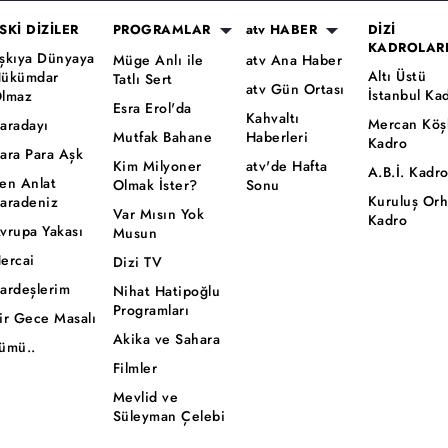
SKİ DİZİLER
PROGRAMLAR
atv HABER
DİZİ
KADROLAR
şkıya Dünyaya
Müge Anlı ile
atv Ana Haber
Altı Üstü
ükümdar
Tatlı Sert
atv Gün Ortası
İstanbul Ka
lmaz
Esra Erol'da
Kahvaltı
Mercan Köş
aradayı
Mutfak Bahane
Haberleri
Kadro
ara Para Aşk
Kim Milyoner
atv'de Hafta
A.B.İ. Kadr
en Anlat
Olmak İster?
Sonu
Kuruluş Or
aradeniz
Var Mısın Yok
Kadro
vrupa Yakası
Musun
ercai
Dizi TV
ardeşlerim
Nihat Hatipoğlu
Programları
ir Gece Masalı
Akika ve Sahara
ümü..
Filmler
Mevlid ve
Süleyman Çelebi