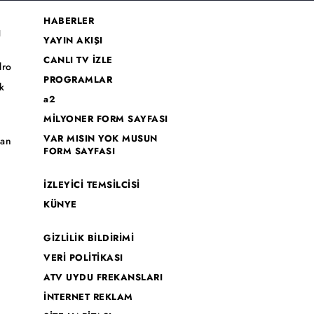
HABERLER
I
YAYIN AKIŞI
CANLI TV İZLE
dro
PROGRAMLAR
k
a2
MİLYONER FORM SAYFASI
o
VAR MISIN YOK MUSUN
han
FORM SAYFASI
İZLEYİCİ TEMSİLCİSİ
KÜNYE
GİZLİLİK BİLDİRİMİ
VERİ POLİTİKASI
ATV UYDU FREKANSLARI
İNTERNET REKLAM