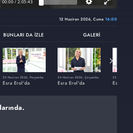
00:00
/
2:05:43
12 Haziran 2026, Cuma
16:00
BUNLARI DA İZLE
GALERİ
25 Haziran 2026, Perşembe
24 Haziran 2026, Çarşamba
23 Haziran 20
Esra Erol'da
Esra Erol'da
Esra Erol
larında.