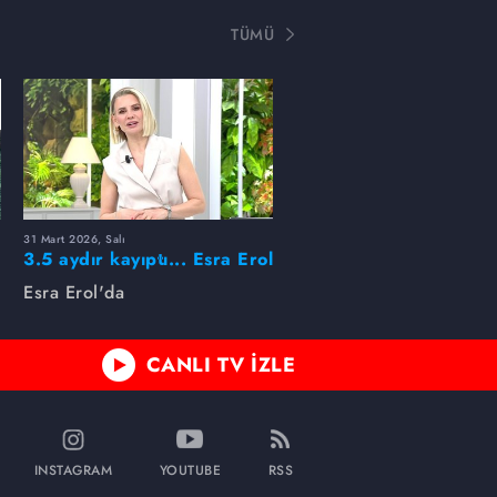
TÜMÜ
31 Mart 2026, Salı
ı
3.5 aydır kayıptı... Esra Erol
buldu!
Esra Erol'da
CANLI TV İZLE
INSTAGRAM
YOUTUBE
RSS