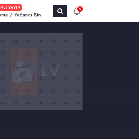
NLI YAYIN
5
şma / Yabancı Sinema