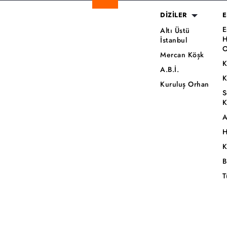
DİZİLER
E
E
Altı Üstü
H
İstanbul
O
Mercan Köşk
K
A.B.İ.
K
Kuruluş Orhan
S
K
A
H
K
B
T