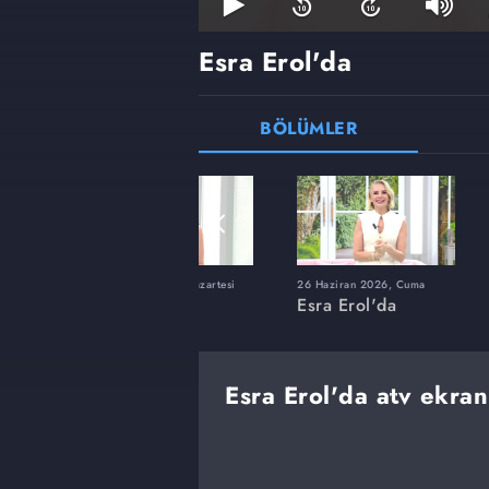
Esra Erol'da
BÖLÜMLER
ı
8 Haziran 2026, Pazartesi
26 Haziran 2026, Cuma
Esra Erol'da
Esra Erol'da
Esra Erol'da atv ekran