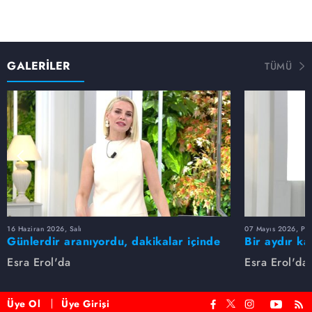
GALERİLER
TÜMÜ
16 Haziran 2026, Salı
07 Mayıs 2026, Pe
Günlerdir aranıyordu, dakikalar içinde
Bir aydır ka
bulundu!
buldu
Esra Erol'da
Esra Erol'da
Üye Ol
Üye Girişi