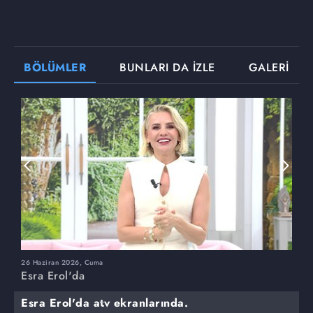
BÖLÜMLER
BUNLARI DA İZLE
GALERİ
26 Haziran 2026, Cuma
2
Esra Erol'da
E
Esra Erol'da atv ekranlarında.