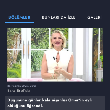
BÖLÜMLER
BUNLARI DA İZLE
GALERİ
26 Haziran 2026, Cuma
2
Esra Erol'da
E
Düğününe günler kala nişanlısı Ömer'in evli
olduğunu öğrendi.