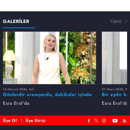
GALERİLER
TÜMÜ
16 Haziran 2026, Salı
07 Mayıs 2026, Pe
Günlerdir aranıyordu, dakikalar içinde
Bir aydır ka
bulundu!
buldu
Esra Erol'da
Esra Erol'da
Üye Ol
Üye Girişi