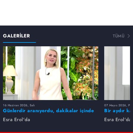
GALERİLER
TÜMÜ
16 Haziran 2026, Salı
07 Mayıs 2026, Pe
Günlerdir aranıyordu, dakikalar içinde
Bir aydır ka
bulundu!
buldu
Esra Erol'da
Esra Erol'da