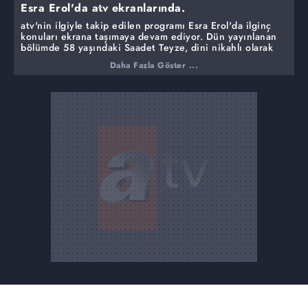
Esra Erol'da atv ekranlarında.
atv'nin ilgiyle takip edilen programı Esra Erol'da ilginç
konuları ekrana taşımaya devam ediyor. Dün yayınlanan
bölümde 58 yaşındaki Saadet Teyze, dini nikahlı olarak
yaşadığı komşusu hakkında akılalmaz iddialarda
Daha Fazla Göster ...
bulunmuştu.Saadet Teyze, Kemal Dündar'ın kendisini 4
erkekle tanıştırdığını ve karşılığında para aldığını öne
sürmüştü. Mide bulandıran olayın kilit ismi Kemal Dündar
bugün canlı yayına bağlanarak iddiaları yalanladı.