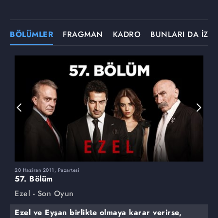
BÖLÜMLER
FRAGMAN
KADRO
BUNLARI DA İZLE
20 Haziran 2011, Pazartesi
1
57. Bölüm
5
Ezel - Son Oyun
E
Ezel ve Eyşan birlikte olmaya karar verirse,