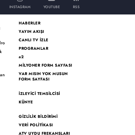
INSTAGRAM
YOUTUBE
RSS
HABERLER
I
YAYIN AKIŞI
CANLI TV İZLE
dro
PROGRAMLAR
k
a2
MİLYONER FORM SAYFASI
o
VAR MISIN YOK MUSUN
han
FORM SAYFASI
İZLEYİCİ TEMSİLCİSİ
KÜNYE
GİZLİLİK BİLDİRİMİ
VERİ POLİTİKASI
ATV UYDU FREKANSLARI