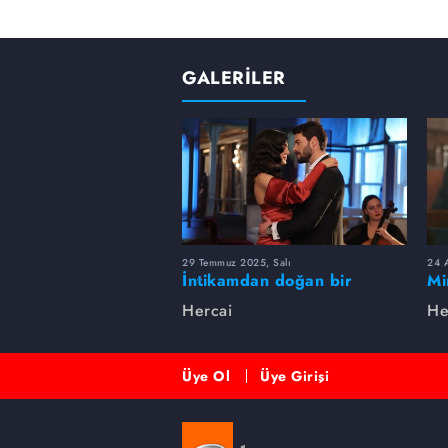
GALERİLER
29 Temmuz 2025, Salı
24 
İntikamdan doğan bir
Mi
hikaye... Hercai'de Miran ve
Hercai
He
Reyyan aşkında neler oldu?
Üye Ol
Üye Girişi