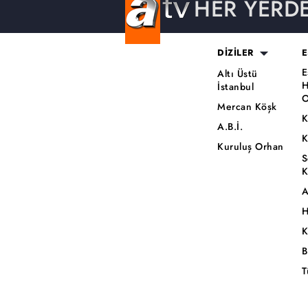
HER YERD
DİZİLER
E
E
Altı Üstü
H
İstanbul
O
Mercan Köşk
K
A.B.İ.
K
Kuruluş Orhan
S
K
A
H
K
B
T