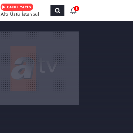
CANLI YAYIN
3
Altı Üstü İstanbul