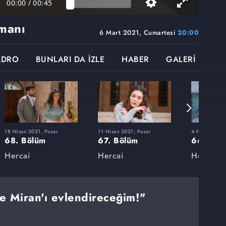
00:00
/
00:45
manı
6 Mart 2021, Cumartesi
20:00
ADRO
BUNLARI DA İZLE
HABER
GALERİ
18 Nisan 2021, Pazar
11 Nisan 2021, Pazar
4 Nisan 2021,
68. Bölüm
67. Bölüm
66. Böl
Hercai
Hercai
Hercai
e Miran'ı evlendireceğim!"