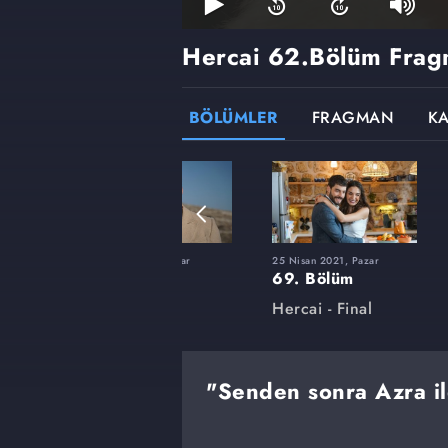
Hercai
62.Bölüm Frag
BÖLÜMLER
FRAGMAN
K
ar
17 Ocak 2021, Pazar
25 Nisan 2021, Pazar
55. Bölüm
69. Bölüm
Hercai
Hercai - Final
"Senden sonra Azra il