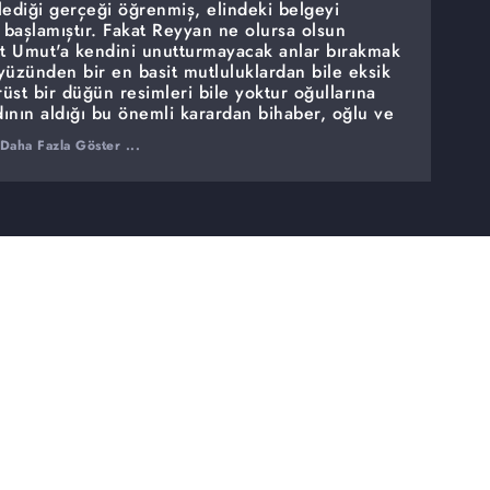
lediği gerçeği öğrenmiş, elindeki belgeyi
başlamıştır. Fakat Reyyan ne olursa olsun
t Umut'a kendini unutturmayacak anlar bırakmak
yüzünden bir en basit mutluluklardan bile eksik
rüst bir düğün resimleri bile yoktur oğullarına
dının aldığı bu önemli karardan bihaber, oğlu ve
n uhde kalmaması için harekete geçer. Yarım kalan
Daha Fazla Göster ...
aşta da düğün. Bu büyük sevdayı, bir düğünle
luklarını tamamlayacak bir düğünün hazırlıkları
e aşkları ve hayatları adına çok önemli bir karar
lenmiş kinlerin yeniden alevlenmesine neden
 ve huzur için inşa ettikleri yeni ortamı