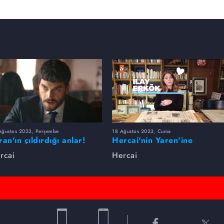
Ağustos 2023, Perşembe
18 Ağustos 2023, Cuma
ran'ın çıldırdığı anlar!
Hercai'nin Yaren'ine
sorduk, hakkında merak
rcai
Hercai
edilen her şeyi cevapladı