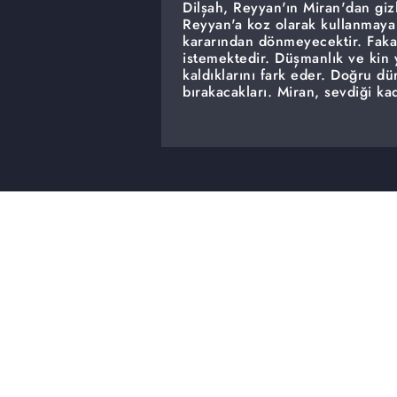
Dilşah, Reyyan'ın Miran'dan giz
Reyyan'a koz olarak kullanmaya 
kararından dönmeyecektir. Faka
istemektedir. Düşmanlık ve kin 
kaldıklarını fark eder. Doğru dü
bırakacakları. Miran, sevdiği ka
karısının içlerinde hiçbir şeyi
ne varsa tamamlayacaktır. En b
taçlandıracaklardır. Onlar mutlu
için uğraşırken, Azat ve Gönül'd
alırlar. Aldıkları bu karar, kül
olacak, Reyyan ve Miran'ın barış
çatırdatmaya başlayacaktır.