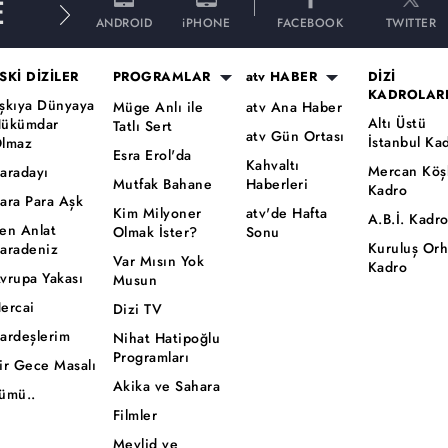
E
ANDROID
iPHONE
FACEBOOK
TWITTER
SKİ DİZİLER
PROGRAMLAR
atv HABER
DİZİ
KADROLAR
şkıya Dünyaya
Müge Anlı ile
atv Ana Haber
Altı Üstü
ükümdar
Tatlı Sert
atv Gün Ortası
İstanbul Ka
lmaz
Esra Erol'da
Kahvaltı
Mercan Köş
aradayı
Mutfak Bahane
Haberleri
Kadro
ara Para Aşk
Kim Milyoner
atv'de Hafta
A.B.İ. Kadr
en Anlat
Olmak İster?
Sonu
Kuruluş Or
aradeniz
Var Mısın Yok
Kadro
vrupa Yakası
Musun
ercai
Dizi TV
ardeşlerim
Nihat Hatipoğlu
Programları
ir Gece Masalı
Akika ve Sahara
ümü..
Filmler
Mevlid ve