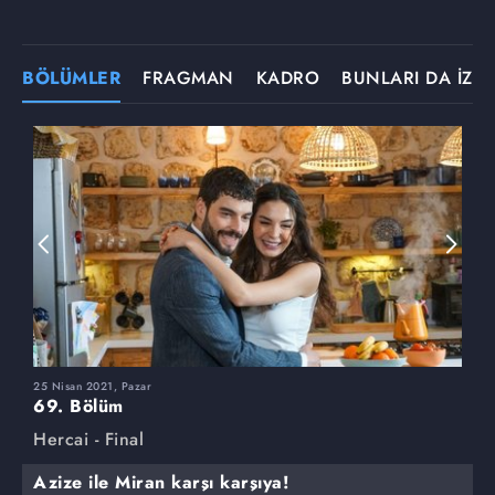
BÖLÜMLER
FRAGMAN
KADRO
BUNLARI DA İZLE
25 Nisan 2021, Pazar
1
69. Bölüm
6
Hercai - Final
H
Azize ile Miran karşı karşıya!