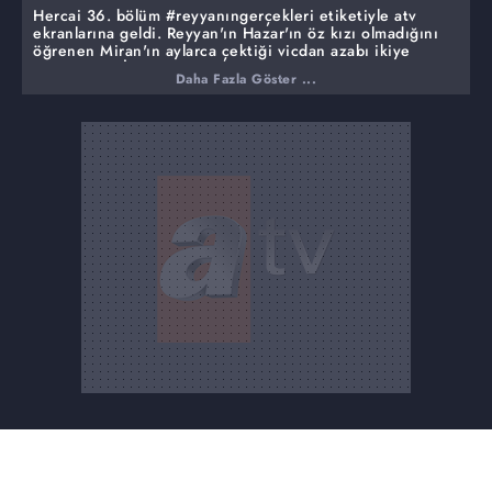
Hercai 36. bölüm #reyyanıngerçekleri etiketiyle atv
ekranlarına geldi. Reyyan'ın Hazar'ın öz kızı olmadığını
öğrenen Miran'ın aylarca çektiği vicdan azabı ikiye
katlanmıştı. İntikam yalanı ile bir genç kızın günahına
Daha Fazla Göster ...
girmesine sebep olan babaannesi, bu gerçeği bilip de mi
kendisini ateşe atmıştı, bilmeyerek mi? Beynini kemiren
soruların cevabını almalıydı. Babaannesi Miran'ı en zayıf
yerinden vurmuştu. İçi kurşun dolu silahını da alarak,
Azize Aslanbey'e bunun hesabını sormaya gitti.