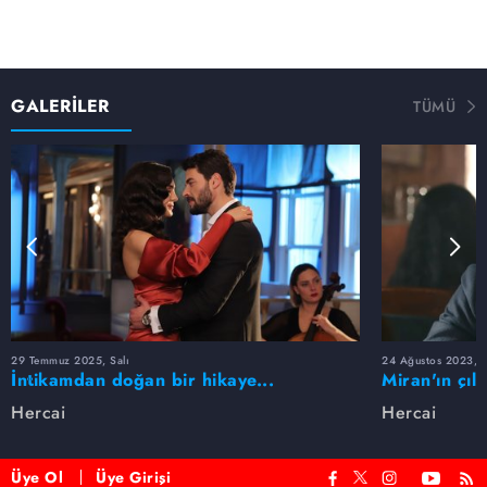
GALERİLER
TÜMÜ
29 Temmuz 2025, Salı
24 Ağustos 2023, 
İntikamdan doğan bir hikaye...
Miran'ın çıld
Hercai'de Miran ve Reyyan aşkında
Hercai
Hercai
neler oldu?
Üye Ol
Üye Girişi